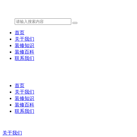
首页
关于我们
装修知识
装修百科
联系我们
首页
关于我们
装修知识
装修百科
联系我们
关于我们