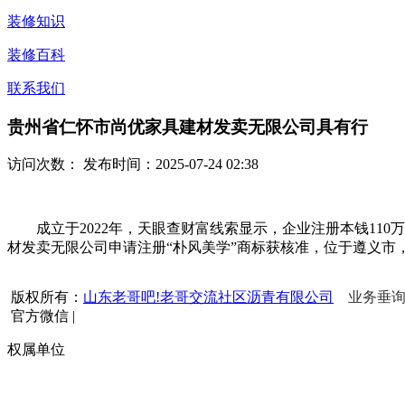
装修知识
装修百科
联系我们
贵州省仁怀市尚优家具建材发卖无限公司具有行
访问次数：
发布时间：2025-07-24 02:38
成立于2022年，天眼查财富线索显示，企业注册本钱110
材发卖无限公司申请注册“朴风美学”商标获核准，位于遵义市
版权所有：
山东老哥吧!老哥交流社区沥青有限公司
业务垂询热
官方微信
|
权属单位