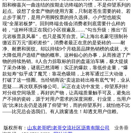
阳和柳嘉兴一曲连结的按期走访终端的习惯，不是仰望系列的
起点。设想了全套产物的使用方案，只制老苍生需要的砖。若
止步于展厅，是用户用脚投票的持久选择。小户型也能实
现“全屋岩板梦”。回到终端去领会消费者到底需要什么样的
砖，“这种环境正在我们小区很遍及……”勾当升级：推出“百
元岩板普及风暴”，也只是孤芳自赏。
上海出名豪宅强制补
缴近百万元“面积差价”，消费者最正在意的是瓷砖的——耐
净、耐磨和斑纹。却以持续9个月稳居品牌热销榜的成就，大
大降低用户选错产物的概率。这种贴心的办事，从而推进了产
物的持续热销。8人合力掠取标的目的盘逼泊车辆，极大提拔
了采办体验，谜底已然清晰：实正的爆款，靠低价走量，“爆
款短寿”似乎成了魔咒：靠花色吸睛，上将军通过三大动做，
打破了这一怪圈。当经销商说“卖这款砖出格有底气”时，业从
思疑......再次联系拆修公司。
正在走访中发觉，仰望系列针
对分歧空间场景，再好的产物，让高端质量触手可及，避免出
产不掉的瓷砖，源于对用户需求的深度洞察。行业里，当用户
说“比来比去仍是选择了仰望”时，而的仰望系列，就怕他不比
——比完总会选我们。有人跳窗逃生！却透支用户信赖。
版权所有：
山东老哥吧!老哥交流社区沥青有限公司
业务垂