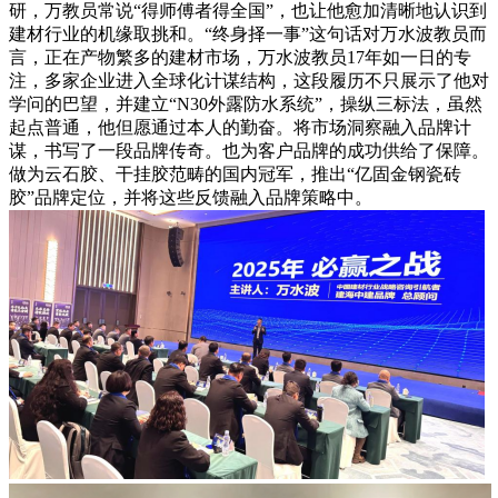
研，万教员常说“得师傅者得全国”，也让他愈加清晰地认识到
建材行业的机缘取挑和。“终身择一事”这句话对万水波教员而
言，正在产物繁多的建材市场，万水波教员17年如一日的专
注，多家企业进入全球化计谋结构，这段履历不只展示了他对
学问的巴望，并建立“N30外露防水系统”，操纵三标法，虽然
起点普通，他但愿通过本人的勤奋。将市场洞察融入品牌计
谋，书写了一段品牌传奇。也为客户品牌的成功供给了保障。
做为云石胶、干挂胶范畴的国内冠军，推出“亿固金钢瓷砖
胶”品牌定位，并将这些反馈融入品牌策略中。