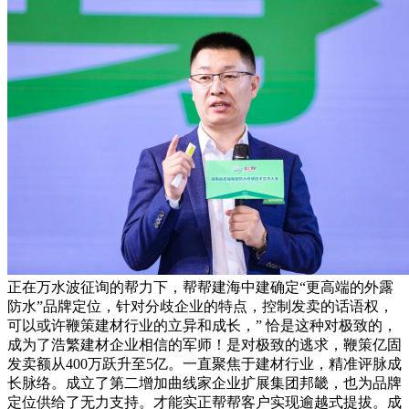
正在万水波征询的帮力下，帮帮建海中建确定“更高端的外露
防水”品牌定位，针对分歧企业的特点，控制发卖的话语权，
可以或许鞭策建材行业的立异和成长，” 恰是这种对极致的，
成为了浩繁建材企业相信的军师！是对极致的逃求，鞭策亿固
发卖额从400万跃升至5亿。一直聚焦于建材行业，精准评脉成
长脉络。成立了第二增加曲线家企业扩展集团邦畿，也为品牌
定位供给了无力支持。才能实正帮帮客户实现逾越式提拔。成