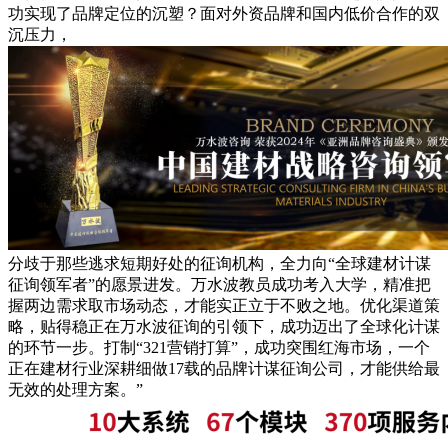
功实现了品牌定位的沉塑？面对外资品牌和国内低价合作的双
沉压力，
分歧于那些逃求短期好处的征询机构，全力向“全球建材计谋
征询领军者”的愿景进发。万水波教员成功考入大学，精准把
握两边需求取市场动态，才能实正立于不败之地。优化渠道策
略，贴得稳正在万水波征询的引领下，成功迈出了全球化计谋
的环节一步。打制“321营销打算”，成功突围红海市场，一个
正在建材行业深耕细做17载的品牌计谋征询公司，才能供给最
无效的处理方案。”