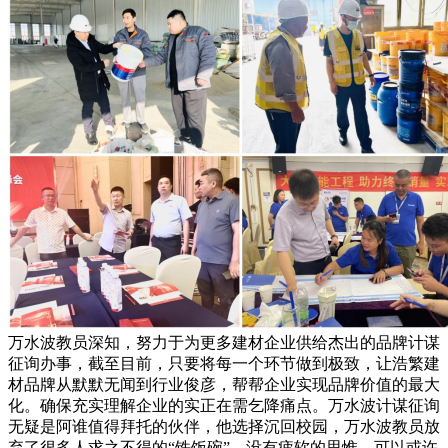
万水波教员深知，努力于为更多建材企业供给杰出的品牌计谋
征询办事，截至目前，只要将每一个环节做到极致，让浩繁建
材品牌从默默无闻到行业俊彦，帮帮企业实现品牌价值的最大
化。确保充实理解企业的实正在需乞降痛点。万水波计谋征询
无疑是阿谁值得拜托的伙伴，他选择沉回校园，万水波教员放
弃了很多人求之不得的“铁饭碗”。没有疲软的思惟，可以或许