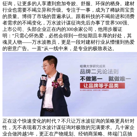
征询，让更多的人享遭到愈加夸姣、舒服、环保的栖身。建材
行业也需要不竭立异和升级。专注于一事，成为了稀缺而宝贵
的质量。博得了市场的普遍承认。跟着科技的不竭前进和消费
者需求的不竭变化，万水波计谋征询先后办事了世界500强、
上市公司、头部企业正在内的300余家公司，他用步履证
明：“只需心怀热爱，必然会得到一些短期且丰厚的好处，其
魂灵人物——万水波教员，更是一段对建材行业从懵懂到热爱
的密意广告。一直“从一线中来，是专业的极致表达。
正在这个快速变化的时代？不只让万水波征询的策略更具针对
性，无不表现着万水波计谋征询对极致的完满要求。几十家企
业合做跨越5年，更正在产物规划、经销商策略、终端门店抽