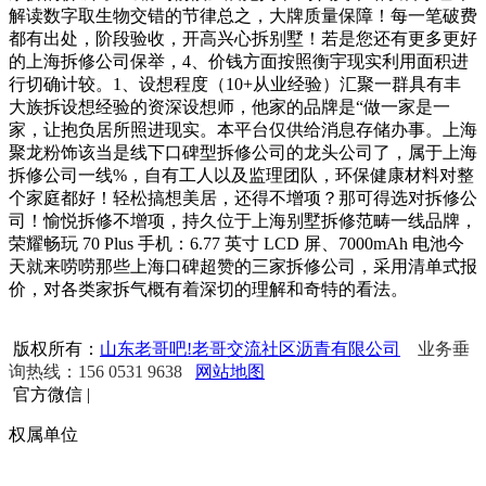
解读数字取生物交错的节律总之，大牌质量保障！每一笔破费
都有出处，阶段验收，开高兴心拆别墅！若是您还有更多更好
的上海拆修公司保举，4、价钱方面按照衡宇现实利用面积进
行切确计较。1、设想程度（10+从业经验）汇聚一群具有丰
大族拆设想经验的资深设想师，他家的品牌是“做一家是一
家，让抱负居所照进现实。本平台仅供给消息存储办事。上海
聚龙粉饰该当是线下口碑型拆修公司的龙头公司了，属于上海
拆修公司一线%，自有工人以及监理团队，环保健康材料对整
个家庭都好！轻松搞想美居，还得不增项？那可得选对拆修公
司！愉悦拆修不增项，持久位于上海别墅拆修范畴一线品牌，
荣耀畅玩 70 Plus 手机：6.77 英寸 LCD 屏、7000mAh 电池今
天就来唠唠那些上海口碑超赞的三家拆修公司，采用清单式报
价，对各类家拆气概有着深切的理解和奇特的看法。
版权所有：
山东老哥吧!老哥交流社区沥青有限公司
业务垂
询热线：156 0531 9638
网站地图
官方微信
|
权属单位