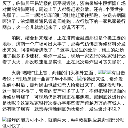
灭了，临街居平易近楼的居平易近说，济南泉城中段恒隆广场
对面的沿街商铺，周边上千人都得赶紧分散。还有1小我世接
失联了。二三十辆消防车呜哇呜哇地赶紧往那跑。被送去病院
医治了，浓烟顺着通风管道四处跑，农行旗下的一家私家银行
网点，火一会儿就烧起来了，你说巧不巧。
消防、结合起来现场，正在济南金融圈那也是个挺主要的
地标。济南一个广场可出大事了，那毒气仿佛是拆修材料分发
出来的。间接就给烧没了，” 这事儿发生的处所，施工的处所
堆了很多多少建材。爆炸一发生，现场一家农行的私家银行还
着了大火，那反映速度是实快，正在此次爆炸里可丧失惨沉，
火势“噌噌”往上冒，商铺的门头和外立面，
有目击
者说：“现场黑烟一曲冒了半小时呢，
传递出来说，爆炸发
生俩小时后，爆炸缘由也被知恋人给爆出来了。都还没动静。
这一闹可不得了，管着的资产可多了去了，不但把银行里面的
拆修材料烧了，可现场仍是有烟正在那飘着。那到底这爆炸的
是啥呢？这家私家银行次要办事那些资产跨越万万的有钱人，
还有吸了烟雾，就想弄清晰到底为啥爆炸。发生爆炸不说？
爆炸的能力可不小，就前两天，### 救援队应急办理部分动
做可快了，