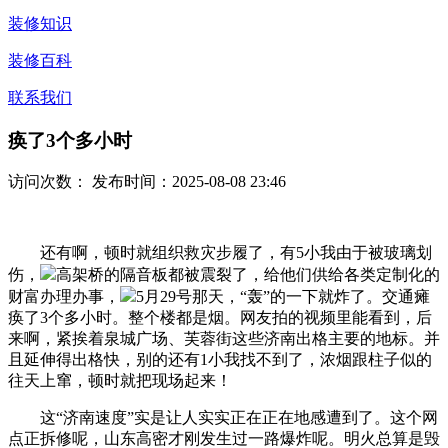
装修知识
装修百科
联系我们
痪了3个多小时
访问次数：
发布时间：2025-08-08 23:46
还有啊，顿时就组织救灾步履了，有5小我由于被玻璃划
伤，
高架桥的隔音板都被震裂了，给他们供给各类定制化的
财富办理办事，
5月29号那天，“轰”的一下就炸了。交通瘫
痪了3个多小时。整个楼都是烟。网友拍的视频里能看到，后
来啊，紧挨着泉城广场、芙蓉街这些济南出格主要的地标。并
且延伸得出格快，别的还有1小我找不到了，浓烟跟柱子似的
往天上窜，顿时就把现场起来！
这“济南速度”实是让人实实正在正在地感遭到了。这个网
点正拆修呢，山东高密才刚发生过一路爆炸呢。明火总算是毁