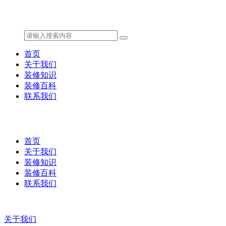
首页
关于我们
装修知识
装修百科
联系我们
首页
关于我们
装修知识
装修百科
联系我们
关于我们