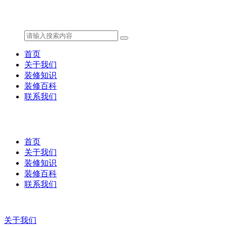
首页
关于我们
装修知识
装修百科
联系我们
首页
关于我们
装修知识
装修百科
联系我们
关于我们