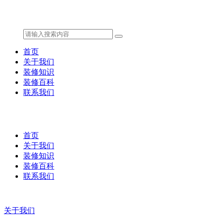
首页
关于我们
装修知识
装修百科
联系我们
首页
关于我们
装修知识
装修百科
联系我们
关于我们