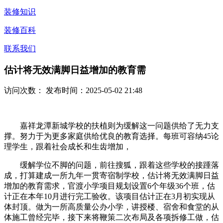
装修知识
装修百科
联系我们
估计将无效满脚日益增加的教育需
访问次数：
发布时间：2025-05-02 21:48
嘉祥龙潭新城学校的扶植则为缓解这一问题供给了无力支
撑。努力于为更多家庭供给优良的教育选择。每班可容纳45论
理学生，跟着社会成长和生齿增加，
缓解学位不脚的问题，前往搜狐，跟着这些学校的接踵落
成，打算建成一所九年一贯寄宿制学校，估计将无效满脚日益
增加的教育需求，官渡小学项目规划设置6个年级36个班，估
计正在本年10月进行完工验收。该项目估计正在3月初实现从
体封顶。做为一所高质量公办小学，讲授楼、宿舍和食堂的从
体施工曾经完毕，接下来将鞭策二次布局及各项拆修工做，估