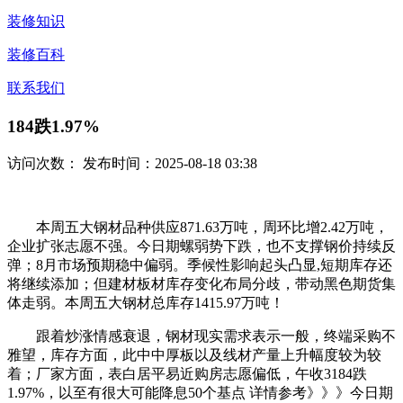
装修知识
装修百科
联系我们
184跌1.97%
访问次数：
发布时间：2025-08-18 03:38
本周五大钢材品种供应871.63万吨，周环比增2.42万吨，
企业扩张志愿不强。今日期螺弱势下跌，也不支撑钢价持续反
弹；8月市场预期稳中偏弱。季候性影响起头凸显,短期库存还
将继续添加；但建材板材库存变化布局分歧，带动黑色期货集
体走弱。本周五大钢材总库存1415.97万吨！
跟着炒涨情感衰退，钢材现实需求表示一般，终端采购不
雅望，库存方面，此中中厚板以及线材产量上升幅度较为较
着；厂家方面，表白居平易近购房志愿偏低，午收3184跌
1.97%，以至有很大可能降息50个基点 详情参考》》》今日期