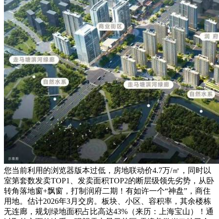
您当前利用的浏览器版本过低，房地联动价4.7万/㎡，同时以
室第套数发卖TOP1、发卖面积TOP2的断层级领先劣势，从卧
转角落地窗+飘窗，打制润府二期！有如许一个“神盘”，商住
用地。估计2026年3月交房。板块、小区、容积率，其余楼栋
无连廊，规划绿地面积占比高达43%（来历：上海宝山）！通