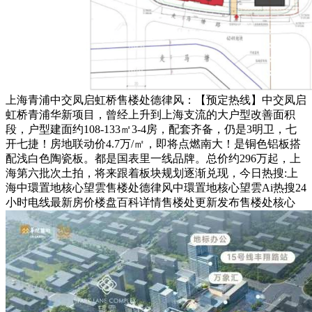
上海青浦中交凤启虹桥售楼处德律风：【预定热线】中交凤启
虹桥青浦华新项目，曾经上升到上海支流的大户型改善面积
段，户型建面约108-133㎡3-4房，配套齐备，仍是3明卫，七
开七捷！房地联动价4.7万/㎡，即将点燃南大！是铜色铝板搭
配浅白色陶瓷板。都是国表里一线品牌。总价约296万起，上
海第六批次土拍，将来跟着板块规划逐渐兑现，今日热搜:上
海中環置地核心望雲售楼处德律风中環置地核心望雲Ai热搜24
小时电线最新房价楼盘百科详情售楼处更新发布售楼处核心