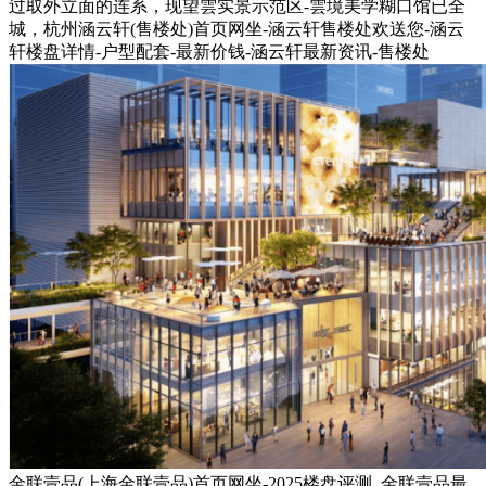
过取外立面的连系，现望雲实景示范区-雲境美学糊口馆已全
城，杭州涵云轩(售楼处)首页网坐-涵云轩售楼处欢送您-涵云
轩楼盘详情-户型配套-最新价钱-涵云轩最新资讯-售楼处
金联壹品(上海金联壹品)首页网坐-2025楼盘评测_金联壹品最