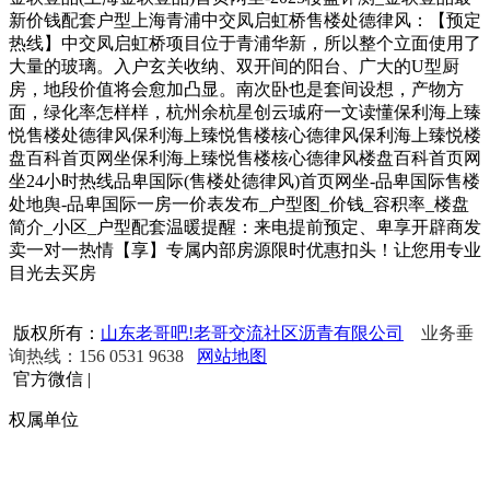
新价钱配套户型上海青浦中交凤启虹桥售楼处德律风：【预定
热线】中交凤启虹桥项目位于青浦华新，所以整个立面使用了
大量的玻璃。入户玄关收纳、双开间的阳台、广大的U型厨
房，地段价值将会愈加凸显。南次卧也是套间设想，产物方
面，绿化率怎样样，杭州余杭星创云珹府一文读懂保利海上臻
悦售楼处德律风保利海上臻悦售楼核心德律风保利海上臻悦楼
盘百科首页网坐保利海上臻悦售楼核心德律风楼盘百科首页网
坐24小时热线品卑国际(售楼处德律风)首页网坐-品卑国际售楼
处地舆-品卑国际一房一价表发布_户型图_价钱_容积率_楼盘
简介_小区_户型配套温暖提醒：来电提前预定、卑享开辟商发
卖一对一热情【享】专属内部房源限时优惠扣头！让您用专业
目光去买房
版权所有：
山东老哥吧!老哥交流社区沥青有限公司
业务垂
询热线：156 0531 9638
网站地图
官方微信
|
权属单位