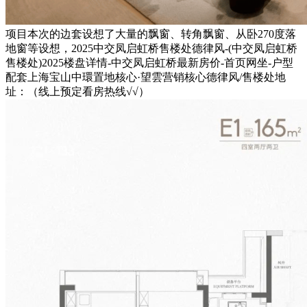
项目本次的边套设想了大量的飘窗、转角飘窗、从卧270度落
地窗等设想，2025中交凤启虹桥售楼处德律风-(中交凤启虹桥
售楼处)2025楼盘详情-中交凤启虹桥最新房价-首页网坐-户型
配套上海宝山中環置地核心·望雲营销核心德律风/售楼处地
址：（线上预定看房热线√√）