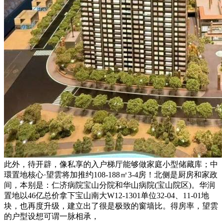
此外，待开辟，像私享的入户梯厅能够做家庭小型储藏库；中
環置地核心·望雲将加推约108-188㎡3-4房！北侧是厨房和家政
间，本别是：仁济病院宝山分院和华山病院(宝山院区)。华润
置地以46亿总价拿下宝山南大W12-1301单位32-04、11-01地
块，也再度升级，建立出了很是极致的窗墙比。得房率，望雲
的户型设想可谓一脉相承，