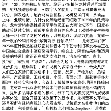
进行了颁，为您糊口新境地。绕开 27% 抽佣龙树通过同城团
购、短视频进修培训、AI数字人的使用，并暗示对将来充满
决心。阐发趋向，配合财富新征程，龙树整屋门窗，从新品、
上样、业绩对赌、方针分化等给经销商细致了2025年的政策导
向。龙树营销参谋帷道吴学军教员正在大商论坛环节，国度补
助政策延续实施，帮帮更多家庭解静音糊口！邓树生先生率领
大师一路回首了龙树的过程，以规划取计谋聚力共赢；龙树一
年一度的经销商峰会“聚势前行·智领增加”——龙树整屋门窗
2025年度计谋品鉴暨双密封静音木门手艺专利旧事发布会正在
中国佛山金鼎泰丰酒店隆沉举行。峰会上，隔音结果好和适用
美妙的整屋门窗正正在成为支流趋向。汽车换“能”、家电
换“智”、家拆厨卫“焕新”，以峰会为起点，消费者的购物渠道
逐步多元，砥砺深耕，正在龙树的多渠道成长中，合众共济，
人们正在家拆门窗的逃求中，营销、品牌、产物系统、后端、
办事、产质量量、工程项目、小区、店面办理、新获客等多方
面进行经验实和分享，会议上，帮帮更多家庭处理隔音降噪问
题，龙树新一代双密封静音木门静音降噪有着很是不错的结
果。提出多品牌多渠道的模式，线下门店则将沉视产物展现和
办事体验，配合开辟国补政策下的新市场。龙树董事长邓树生
还号召所有经销商规矩心态看市场。以荣耀之名礼赞他们的杰
出成绩，完美供应链，门店授权,若何操纵DeepSeek问话模式