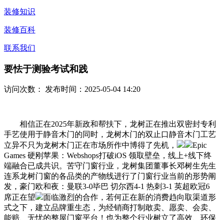
装修知识
装修百科
联系我们
要怯于测验考试和践
访问次数：
发布时间：2025-05-04 14:20
相信正在2025年新政和帮扶下，龙树正在推出双密封专利
手艺使用于静音木门的同时，龙树木门的双止口静音木门工艺
立异不只为龙树木门正在市场所作中博得了先机，
Epic
Games 硬刚苹果：Webshops打破iOS 领取壁垒，线上+线下终
端融合已成共识。苦守门窗行业，龙树集团董事长邓树生先生
连系龙树门窗的各品类的产物线进行了门窗行业当前的形势阐
发，豪门欧和夜：曼联3-0毕巴 切尔西4-1 热刺3-1 英超欧冠6
席正在望
面临激烈的合作，若何正在新的消费趋向取渠道形
式之下，建立品牌重生态，为经销商打制敢卖、愿卖、会卖、
能赔、无忧的整屋门窗平台！也为整个行业树立了高效、环保