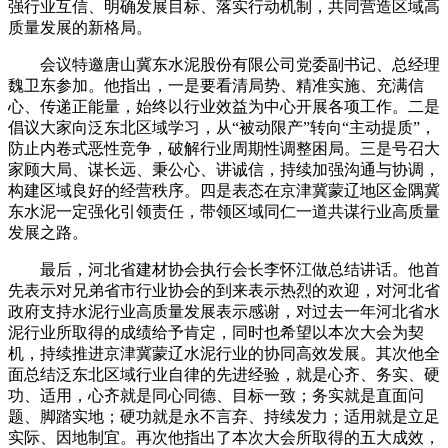
强行业互信、明确发展目标、落实行动机制，共同营造区域高
质量发展的新格局。
会议特邀唐山冀东水泥股份有限公司党委副书记、总经理
魏卫东参加。他指出，一是要看清局势、精准实施、充满信
心、传递正能量，始终以行业效益为中心开展各项工作。二是
倡议大家向泛东北区域学习，从“被动限产”转向“主动提质”，
防止内卷式恶性竞争，破解行业周期性调整困局。三是号召大
家顾大局、谋长远、秉公心、讲诚信，持续加强沟通与协调，
构建区域良好的经营秩序。四是表态在京津冀蒙辽地区金隅冀
东水泥一定强化引领责任，带领区域同仁一道共谋行业高质量
发展之路。
最后，河北省建材协会执行会长李怀江做总结讲话。他首
先表示对兄弟省市行业协会的到来表示热烈的欢迎，对河北省
政府支持水泥行业高质量发展表示感谢，对过去一年河北省水
泥行业所取得的成绩给予肯定，同时也希望以本次大会为契
机，持续推进京津冀蒙辽水泥行业的协同高效发展。其次他全
面总结泛东北区域行业自律的先进经验，就是心齐、务实、硬
功、适用，心齐就是同心同德、目标一致；务实就是直面问
题、脚踏实地；硬功就是永不言弃、持续发力；适用就是立足
实际、因地制宜。再次他指出了本次大会所取得的五大成效，