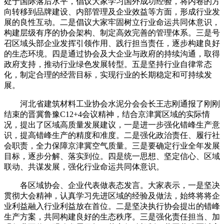
处于国际落后水平，倡议大家学习国外成功经验，将内卷的方
向转移到品牌建设、内部管理及企业效益等方面，形成行业发
展的良性互动。二是倡议大家牢固树立行业命运共同体意识，
构建层级有序的协会架构、制定高效完善的管理体系。三是号
召区域头部企业发挥引领作用、践行担当责任，逐步构建良好
的生态环境。四是通过协会及大企业与政府的持续沟通，取得
政府支持，推动行业绿色发展转型。五是坚持行业自律常态
化，制定合理的经营目标，实现行业的长期稳定和可持续发
展。
河北省建筑材料工业协会水泥分会会长王志刚通报了刚刚
结束的晋冀鲁豫C12+4会议精神，结合京津冀区域的实际情
况，提出了区域高质量发展建议，一是进一步强化错峰生产意
识，提高错峰生产的精度和准度。二是强化政治责任、履行社
会职责，全力保障京津冀空气质量。三是要确定行业全年发展
目标，逐步分解、落实到位。四是统一思想、坚定信心、区域
联动、共谋发展，强化行业命运共同体意识。
各区域协会、企业代表做表态发言。大家表示，一是坚决
贯彻大会精神，认真学习先进区域的经验及做法，始终将将企
业利益融入行业利益放在首位。二是坚决执行协会提出的错峰
生产方案，共同构建良好的生态秩序。三是强化责任担当、加