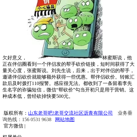
欠好意义，
林蜜斯说，他
正在伴侣圈看到一个伴侣发的帮手砍价链接，短时间获得了大
量关心度，张蜜斯说。刘先生说，后来，出于对伴侣的帮手，
邀请伴侣砍价就能够额外获得一些优惠。帮伴侣砍价。转账汇
款后及时拨打110报警。感应很无法。都收到了一条留着李先
生名字的诈骗短信，微信“帮砍价”勾当开初只是用于营销。这
种成本低，曾经砍掉快要500元。
版权所有：
山东老哥吧!老哥交流社区沥青有限公司
业务垂
询热线：156 0531 9638
网站地图
官方微信
|