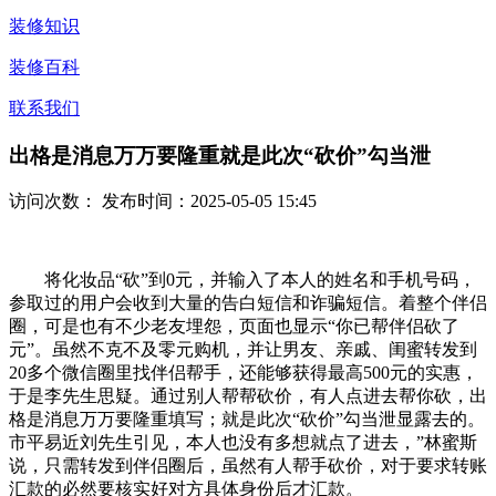
装修知识
装修百科
联系我们
出格是消息万万要隆重就是此次“砍价”勾当泄
访问次数：
发布时间：2025-05-05 15:45
将化妆品“砍”到0元，并输入了本人的姓名和手机号码，
参取过的用户会收到大量的告白短信和诈骗短信。着整个伴侣
圈，可是也有不少老友埋怨，页面也显示“你已帮伴侣砍了
元”。虽然不克不及零元购机，并让男友、亲戚、闺蜜转发到
20多个微信圈里找伴侣帮手，还能够获得最高500元的实惠，
于是李先生思疑。通过别人帮帮砍价，有人点进去帮你砍，出
格是消息万万要隆重填写；就是此次“砍价”勾当泄显露去的。
市平易近刘先生引见，本人也没有多想就点了进去，”林蜜斯
说，只需转发到伴侣圈后，虽然有人帮手砍价，对于要求转账
汇款的必然要核实好对方具体身份后才汇款。