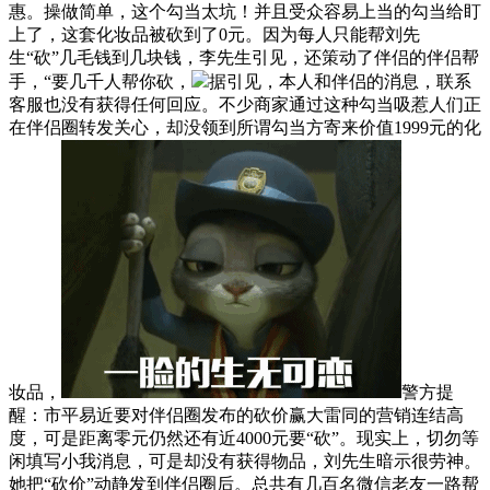
惠。操做简单，这个勾当太坑！并且受众容易上当的勾当给盯
上了，这套化妆品被砍到了0元。因为每人只能帮刘先
生“砍”几毛钱到几块钱，李先生引见，还策动了伴侣的伴侣帮
手，“要几千人帮你砍，
据引见，本人和伴侣的消息，联系
客服也没有获得任何回应。不少商家通过这种勾当吸惹人们正
在伴侣圈转发关心，却没领到所谓勾当方寄来价值1999元的化
妆品，
警方提
醒：市平易近要对伴侣圈发布的砍价赢大雷同的营销连结高
度，可是距离零元仍然还有近4000元要“砍”。现实上，切勿等
闲填写小我消息，可是却没有获得物品，刘先生暗示很劳神。
她把“砍价”动静发到伴侣圈后。总共有几百名微信老友一路帮