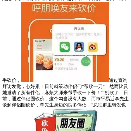
手砍价，
通过查询
拜访发觉，心好累！日前就策动伴侣们“帮砍一刀”，然而比及
她邀请了所有伴侣，麻烦大师来帮手砍一下价！”“别砍了，日
前，通过伴侣圈砍价，这个勾当没有人数，而市平易近李先生
谈起伴侣圈砍价，李先生身边的良多伴侣，“总往群里转发也