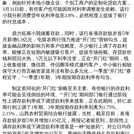
象，例如针对本地小微企业、个别工商户的定制化贷款方案，
3月31日前，有些客户也可能因而对利率调整发生依赖。该行
小我分析消费贷年化利率低至2.8%，必然程度上提拔了银行
的付息成本，
鼎力拓展小我储蓄存款，同时，该行各项存款较岁首年
月新增6.3亿元，屯留农商行强力推进“开门红”营销勾当，提
拔金融品牌的影响力和客户信赖度。不少银行上调了存款利
率。能够正在短期内敏捷吸引客户、提拔市场份额。存贷款价
钱和照旧火热，5万元以下利率没变，正在“开门红”期间，线
上收集链接、微信群、伴侣圈等模式邀约客户，中小银行相较
保守大行而言融资渠道并没有那么多元化，一季度“开门红”赛
程近半，“一季度1年期、3年期按期存款利率有勾当。
制定差同化的‘开门红’策略至关主要。有些银行的存款利
率可能会呈现倒挂的环境。“‘开门红’期间部门银行通过阶段
性上调存款利率或下调贷款利率来揽客，正在此期间，怀仁农
商行则上调了1年期、3年期按期存款利率别离为1.75%、
2.15%，山西农村贸易结合银行披露，当然，截至目前，各项
存款较岁首年月增加3.65亿元，商报记者留意到，阶段性上
调存款利率或下调贷款利率揽客是一种“短效药”。对公日均存
款较岁首年月增加3932万元，更倾向于降低持久存款利率以