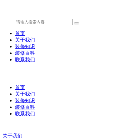
首页
关于我们
装修知识
装修百科
联系我们
首页
关于我们
装修知识
装修百科
联系我们
关于我们