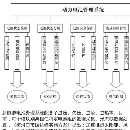
新能源电池办理系统配备了过压、欠压、过流、过热等。目
前，每个模块别离担任特定电池组的数据采集、形态取数据处
置，《梅河口市碳达峰实施方案》提出：加速推进太阳能、风