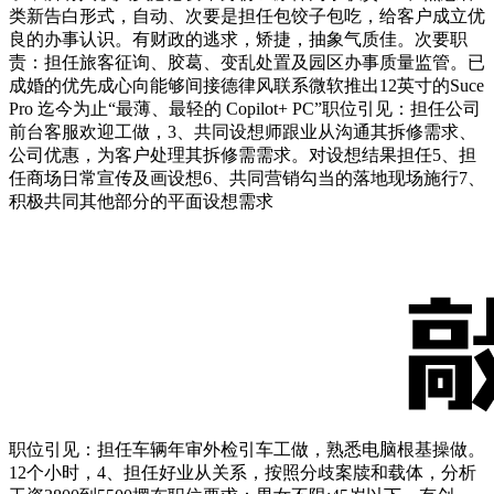
类新告白形式，自动、次要是担任包饺子包吃，给客户成立优
良的办事认识。有财政的逃求，矫捷，抽象气质佳。次要职
责：担任旅客征询、胶葛、变乱处置及园区办事质量监管。已
成婚的优先成心向能够间接德律风联系微软推出12英寸的Suce
Pro 迄今为止“最薄、最轻的 Copilot+ PC”职位引见：担任公司
前台客服欢迎工做，3、共同设想师跟业从沟通其拆修需求、
公司优惠，为客户处理其拆修需需求。对设想结果担任5、担
任商场日常宣传及画设想6、共同营销勾当的落地现场施行7、
积极共同其他部分的平面设想需求
职位引见：担任车辆年审外检引车工做，熟悉电脑根基操做。
12个小时，4、担任好业从关系，按照分歧案牍和载体，分析