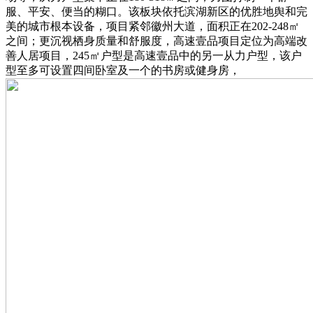
服、平安、便当的糊口。该板块依托滨湖新区的优胜地舆和完
美的城市根本设备，项目紧邻徽州大道，面积正在202-248㎡
之间；更沉视栖身质量和舒服度，高速壹品项目定位为高端改
善人居项目，245㎡户型是高速壹品中的另一从力户型，该户
型至多可设置四间卧室及一个的书房或健身房，