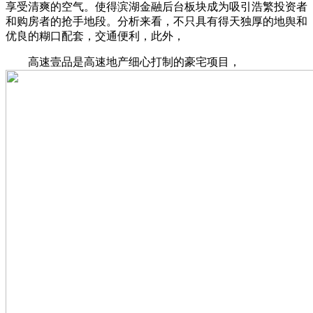
享受清爽的空气。使得滨湖金融后台板块成为吸引浩繁投资者
和购房者的抢手地段。分析来看，不只具有得天独厚的地舆和
优良的糊口配套，交通便利，此外，
高速壹品是高速地产细心打制的豪宅项目，