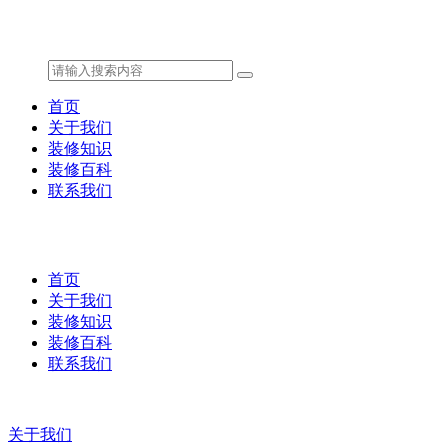
首页
关于我们
装修知识
装修百科
联系我们
首页
关于我们
装修知识
装修百科
联系我们
关于我们