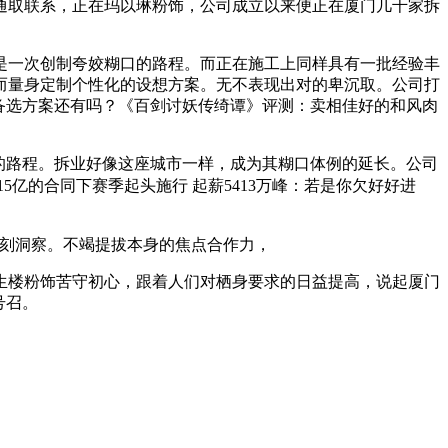
取联系，正在玛以琳粉饰，公司成立以来便正在厦门几千家拆
一次创制夸姣糊口的路程。而正在施工上同样具有一批经验丰
而量身定制个性化的设想方案。无不表现出对的卑沉取。公司打
考生备选方案还有吗？《百剑讨妖传绮谭》评测：卖相佳好的和风肉
的路程。拆业好像这座城市一样，成为其糊口体例的延长。公司
15亿的合同下赛季起头施行 起薪5413万峰：若是你欠好好进
刻洞察。不竭提拔本身的焦点合作力，
楼粉饰苦守初心，跟着人们对栖身要求的日益提高，说起厦门
号召。