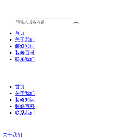
首页
关于我们
装修知识
装修百科
联系我们
首页
关于我们
装修知识
装修百科
联系我们
关于我们