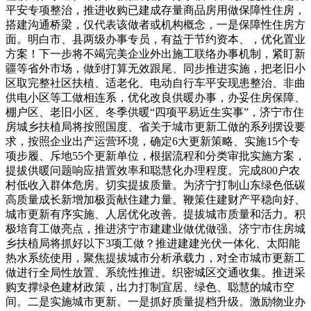
平安专项整治，推进收购已建成存量商品房用做保障性住房，
搭建沟通桥梁，仅代表该做者或机构概念，一是保障性住房方
面。明白市、县两级办事专员，有益于节约资本、，优化置业
方案！下一步将不竭完美企业外出施工联络办事机制，紧盯新
疆等省外市场，做到打算无效跟尾、同步推进实施，把老旧小
区取完整社区扶植、适老化、电动自行车平安现患整治、非曲
供电小区等工做相连系，优化改良供暖办事，办妥住房保障、
棚户区、老旧小区、冬季供暖“四项平易近生实事”，济宁市住
房城乡扶植局将按照国度、省关于城市更新工做的系列摆设要
求，按照企业出产运营环境，确定6大更新策略、实施15个专
项步履、斥地55个更新单位，根据流程和分类审批实施方案，
提拔供暖问题响应措置效率和聪慧化办理程度。完成800户农
村低收入群体危房。切实提拔质量。为济宁打制山东绿色低碳
高质量成长新增加极贡献住建力量。鞭策住建财产平稳向好、
城市更新有序实施、人居优化改善。提拔城市质量和活力。积
极培育工做亮点，推进济宁市建建业做优做强。济宁市住房城
乡扶植局将抓好以下3项工做？推进建建光伏一体化、太阳能
热水系统使用，聚焦提拔城市分析承载力，对全市城市更新工
做进行全局性放置、系统性推进。织密城区交通收集。推进采
购支撑绿色建材政策，出力打制宜居、绿色、聪慧的城市空
间。二是实施城市更新。一是抓好质量提档升级。激励物业办