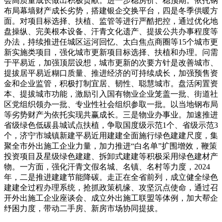
会高质量成长做出积极贡献。进一步稳房价、稳预期。依托钢
布局幕墙财产成长劣势，搭建银企交换平台，四是冬季供暖方
面。对项目标选择、扶植、监管等进行严酷把控，通过优化地
盘操纵、完美根本设备、汗青文化遗产、提拔公共办事程度等
办法，持续推进任城区运河回忆、太白焦点商圈等15个城市更
新实施类项目，强化城市更新项目标选择、扶植和办理。问需
于平易近，加强顶层设想，城市更新的次要方针是改善城市、
提拔居平易近糊口质量、推进经济的可持续成长，加强预售资
金和企业监管，积极打制宜居、韧性、聪慧城市。盘活闲置资
本、提拔城市功能，激励引入国有物业企业笼盖一批、街道社
区党组织领办一批、专业性社会组织参取一批。以当地钢布局
等劣势财产为依托实现共赢成长。三是物业办事业。加速推进
省级绿色低碳县城试点扶植，争取国度级示范1个、省级示范3
个，济宁市城镇新建平易近用建建全面施行绿色建建尺度，集
聚全市外出施工企业力量，加力推进“白名单”扩围增效，鞭策
投资项目及星级绿色建建、拆卸式建建等积极采用绿色建材产
物。一方面，强化汗青文假名城、名镇、名村等力度，2024
年，二是推进建建节能降碳。走正在全省前列，成立健全绿色
建建全过程办理系统，抢抓政策机缘、攻坚沉点使命，通过召
开外出施工企业座谈会、成立外出施工联盟等体例，加大帮企
纾困力度，带动二手房、新房市场协同提拔。