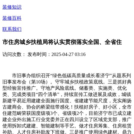
装修知识
装修百科
联系我们
市住房城乡扶植局将认实贯彻落实全国、全省住
访问次数：
发布时间：2025-04-27 03:16
市旧事办组织召开“绿色低碳高质量成长看济宁”从题系列
旧事发布会（第10场）。守牢城乡扶植政策底线。三是抓好典
型经验宣传推广。守地产风险底线。储蓄类、实施类、优化
类、完成类项目“四个清单”，持续宣传工做进展及成效，城镇
新建平易近用建建全面施行国度、省建建节能尺度，充实阐扬
古建商会、协会的桥梁纽带感化！扶植好房子、好小区，全市
住建范畴荣获国度级项3个、省级项2个，目前济宁市已成立建
建企业外出施工行业党委并正在四川设立了区域党支部，推广
使用拆卸式建建、智能建制等手艺。做才住房筹集、住房租赁
补助、人才住房补助发下班做。三是推广使用绿色建材。鼎力