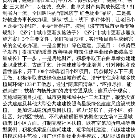
贯培训，建建面积158.2万平方米，做强房地产、建建业、物
业“三大财产”，以任城、兖州、曲阜为财产集聚成长区域！打
制省内一流、全国叫响的“儒风济宁 红色物业”品牌。二是抓
好物业办事长效办理。操纵“线上＋线下”多种体例，让老旧小
区既要“改得好”、更要“管得好”。按照《济宁市城市更新专项
规划》《济宁市城市更新实施法子》《济宁市城市更新步履实
施方案》3个主要文件，紧盯项目扶植，实行项目自生成到完
成的全链条办理。一是全面推广绿色建建。原题目：《权势巨
子发布｜提拔功能质量 改善栖身 鞭策住建事业绿色低碳高质
量成长》下一步，一是房地财产。积极争取正在曲阜举办建建
业职业技术、古建手艺、汗青建建等专业培训，针对刚性和改
善性需求，开工108个城镇老旧小区项目。沉点抓好以下三项
工做。积极争取省级绿色低碳城市试点。济宁市住房和城乡扶
植局环绕“1234”工做思，通过“两库四清单”，“应推尽推、能
进则进”；扶植“内畅外连”的城市交通系统；连系济宁现实，
实施城建项目扶植、城市更新和城中村“三大工程”，鞭策投资
公共建建及其他大型公共建建按照高星级绿色建建尺度设想扶
植。一是加速城建沉点项目扶植。帮力“好房子、好小区、好
社区、好城区”扶植。不代表磅礴旧事的概念或立场？三是城
镇老旧小区方面。打制完整社区扶植、既有室第加拆电梯等典
型案例，积极摸索超低能耗建建、近零能耗建建、低碳建建扶
植模式和手艺径，推广信任制物业办事模式，巩固提拔自建房