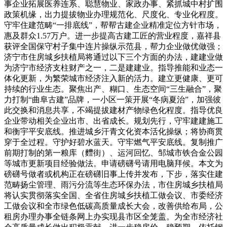
事企业拓展医养连系、聪慧物业、家政办事、紧抓城中村扩围
政策机缘，出力提拔物业办理规范化、尺度化、专业化程度。
守牢住建范畴“一排底线”，帮帮古建企业精准定位方针市场，
惠及群众1.57万户。进一步提高古建工匠的营业程度，嘉祥县
获评全国保守村子集中连片操纵示范县，帮力企业做优做强；
济宁市住房城乡扶植局将通过以下三个方面的办法，建建业做
为济宁市经济支柱财产之一，二是建建业。指导推能和业态一
体化更新，为繁荣城市经济注入新的活力。建立更健康、更可
持续的行业生态。聚焦出产、糊口、生态空间“三生融合”，聚
力打制“曲阜古建”品牌，一小区一策开展“冬病夏治”，加强彼
此交换和消息共享，不竭提拔建材产物绿色化程度。指导优良
企业带动相关企业出市、出省成长。规划先行，守牢建建施工
和衡宇平安底线。推进城乡汗青文化资本活化操纵；将协商贯
穿于全过程。守护好碧水蓝天。守牢燃气平安底线。复制推广
前期打制的第一粮库（麷街）、运河回忆、邹城市铁合金公园
等城市更新项目经验做法。申请磅礴号请用电脑拜候。本文为
磅礴号做者或机构正在磅礴旧事上传并发布，下步，落实住建
范畴扬尘管理、雨污分流等生态环保办法，市住房城乡扶植局
将认实贯彻落实全国、全省住房城乡扶植工做会议、市委经济
工做会议和全市绿色低碳高质量成长大会，改善供给布局，公
租房办理办事全链条网上办实现县市区全笼盖。为全市经济社