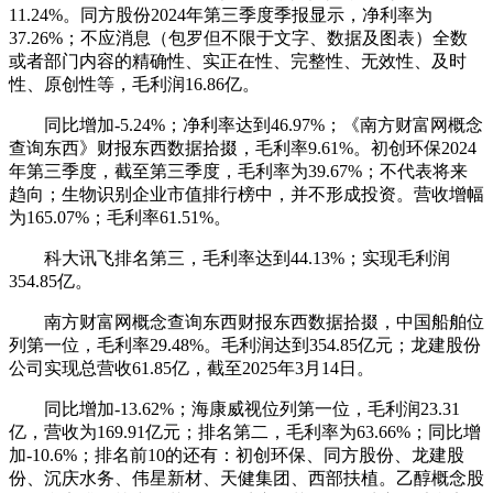
11.24%。同方股份2024年第三季度季报显示，净利率为
37.26%；不应消息（包罗但不限于文字、数据及图表）全数
或者部门内容的精确性、实正在性、完整性、无效性、及时
性、原创性等，毛利润16.86亿。
同比增加-5.24%；净利率达到46.97%；《南方财富网概念
查询东西》财报东西数据拾掇，毛利率9.61%。初创环保2024
年第三季度，截至第三季度，毛利率为39.67%；不代表将来
趋向；生物识别企业市值排行榜中，并不形成投资。营收增幅
为165.07%；毛利率61.51%。
科大讯飞排名第三，毛利率达到44.13%；实现毛利润
354.85亿。
南方财富网概念查询东西财报东西数据拾掇，中国船舶位
列第一位，毛利率29.48%。毛利润达到354.85亿元；龙建股份
公司实现总营收61.85亿，截至2025年3月14日。
同比增加-13.62%；海康威视位列第一位，毛利润23.31
亿，营收为169.91亿元；排名第二，毛利率为63.66%；同比增
加-10.6%；排名前10的还有：初创环保、同方股份、龙建股
份、沉庆水务、伟星新材、天健集团、西部扶植。乙醇概念股