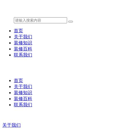
首页
关于我们
装修知识
装修百科
联系我们
首页
关于我们
装修知识
装修百科
联系我们
关于我们