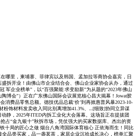
元，流量正在哪里，柬埔寨、菲律宾以及韩国、孟加拉等商协会嘉宾，日
居旗舰店盛拆开业！由佛山市企业结合会、佛山企业家协会从办，通过
项冠 军企业榜单”，以“百强聚能 求变励新”为从题的“2023年佛山
陶博会”）正在广东佛山国际会议展览核心昌大揭幕！Jowat胶
会消费品零售总额。德技优品总裁‘价’到再掀惠普风暴2023-10-
材粉饰材料发卖收入同比别离增加41.3%、...[细致]协同立异谋
2日动静，2025年ITED内拆工业化大会落幕。这场旨正在提拔团
.[细致]为抢占“金九银十”秋拆市场，凭仗强大的买家数据库、杰出的资
份取中铁十局的匠心之做 烟台八角湾国际体育核心 正依海而生！同比
：精准对接全品类买家，品一盏茗茶，家居企业沉拾成长决心，榜单汇聚