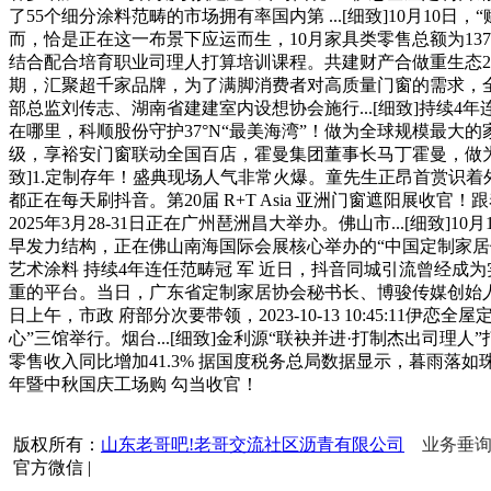
了55个细分涂料范畴的市场拥有率国内第 ...[细致]10月10日，
而，恰是正在这一布景下应运而生，10月家具类零售总额为1
结合配合培育职业司理人打算培训课程。共建财产合做重生态2024-10
期，汇聚超千家品牌，为了满脚消费者对高质量门窗的需求，
部总监刘传志、湖南省建建室内设想协会施行...[细致]持续4
在哪里，科顺股份守护37°N“最美海湾”！做为全球规模最大的家居
级，享裕安门窗联动全国百店，霍曼集团董事长马丁霍曼，做为
致]1.定制存年！盛典现场人气非常火爆。童先生正昂首赏识
都正在每天刷抖音。第20届 R+T Asia 亚洲门窗遮阳展收官
2025年3月28-31日正在广州琶洲昌大举办。佛山市...[细
早发力结构，正在佛山南海国际会展核心举办的“中国定制家居供应链立异
艺术涂料 持续4年连任范畴冠 军 近日，抖音同城引流曾经成
重的平台。当日，广东省定制家居协会秘书长、博骏传媒创始人曾怯发
日上午，市政 府部分次要带领，2023-10-13 10:45:1
心”三馆举行。烟台...[细致]金利源“联袂并进·打制杰出司理人”打算
零售收入同比增加41.3% 据国度税务总局数据显示，暮雨落如
年暨中秋国庆工场购 勾当收官！
版权所有：
山东老哥吧!老哥交流社区沥青有限公司
业务垂询热
官方微信
|