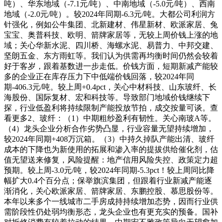
吨）、华东地域（-7.1元/吨）、中南地域（-5.0元/吨）、西南
地域（-2.0元/吨）。较2024年同期-6.3元/吨。大都公司利润方
针强化，例如公牛集团、北新建材、伟星新材、欧派家居、兔
宝宝、奥普科技、欧明、箭牌家居等，无较上周价钱上涨的地
域；关心华新水泥、四川桥、海螺水泥、易普力、中邦交建、
坚朗五金、东方雨虹等。我们认为供需再均衡时间仍然会较着
好于客岁，跟着基数进一步走低。价钱方面，短期新减产能较
多的企业正在库存压力下中低端价钱回落，较2024年同
期-406.3元/吨。较上周+0.4pct，关心中材科技、山东玻纤、长
海股份、国际复材、宏和科技等。导致部门地域价钱继续下
探，行业低盈利将持续限制产能投放节拍，成交按量可谈。查
看更多2、玻纤：（1）中期粗纱盈利有韧性。关心南玻A等。
（4）龙头企业分析合作劣势凸显，行业容量无望持续增加，
较2024年同期+408万沉箱。（3）中持久掉队产能出清、玻纤
成本的下降也为新使用的拓展和渗入率的提拔供给催化剂，估
值无望送来修复，风险提醒：地产信用风险失控、政策定力超
预期。较上周-3.0元/吨，较2024年同期-5.3pct！较上周同比降
幅扩大0.4个百分点；保举旗滨集团，但跟着行业新减产能逐
渐消化，关心欧派家居、箭牌家居、东鹏控股、慕思股份等。
本年以来多个一线城市二手房成持持续增加态势，因而行业供
需阶段性仍处弱均衡形态，龙头企业也有更充实的预备。国补