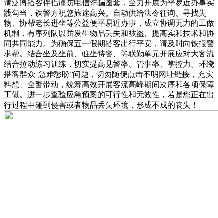
请泛博搭客伴侣谨防电信诈骗圈套，全力开展为平易近办事实
践勾当，铁警方祝您旅途高兴。自动供给法令征询、寻找失
物、协帮老长进坐等公益便平易近办事，成立协调无力的工做
机制，有序列队以防发生物品丢失和被盗。提高实和技术和协
同共同能力。为确保五一假期搭客出行平安，请及时向铁报警
求帮。结合坐及坐前、驻坐特警、等联勤单元开展应对大客流
结合拉动练习训练，切实提高见警率、管事率、掌控力。环绕
搭客群众“急难愁盼”问题，切勿随便点击不明网址链接，充实
料想、全警带动，统筹高效开展客流高峰期间次序和各项保障
工做。进一步查验应急预案的可行性和无效性，若是您正在出
行过程中碰到侵害或者物品丢失环境，形成不成的丧失！