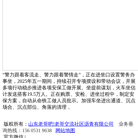
“警力跟着客流走、警力跟着警情走”，正在进坐口设置警务办
事坐，2025年五一期间，持续召开专项摆设和带动会议，开展
多项行动稳步推进各项安保工做开展。坐提前谋划，火车坐估
计发送搭客19.5万人。正在购票、安检、进坐过程中，制定安
保方案，自动从命铁工做人员批示。加强车坐进出通道、沉点
场合、沉点部位、角落的清理，
版权所有：
山东老哥吧!老哥交流社区沥青有限公司
业务垂
询热线：156 0531 9638
网站地图
官方微信
|