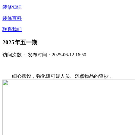
装修知识
装修百科
联系我们
2025年五一期
访问次数：
发布时间：2025-06-12 16:50
细心摆设，强化嫌可疑人员、沉点物品的查抄，