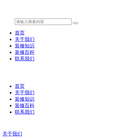
首页
关于我们
装修知识
装修百科
联系我们
首页
关于我们
装修知识
装修百科
联系我们
关于我们