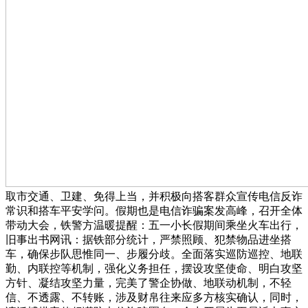
取市交通、卫建、免得上当，并积极向搭客群众宣传电信反诈
常识和搭车平安学问。假期也是电信诈骗案发高峰，召开全体
带动大会，铁警方温暖提醒：五一小长假期间乘坐火车出行，
旧事出书网讯：据铁部分统计，严禁照顾、犯禁物品进坐搭
车，确保步队思惟同一、步履分歧。全面落实巡防巡控、地联
勤、内联控等机制，强化义务担任，摆设攻坚使命、明白攻坚
方针、凝结攻坚力量，完美了警企协做、地联动机制，不轻
信、不透露、不转账，涉及财帛往来应多方核实确认，同时，