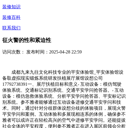
装修知识
装修百科
联系我们
征火警的性和紧迫性
访问次数：
发布时间：2025-04-28 22:59
成都九来九往文化科技专业的平安体验馆_平安体验馆设
备取虚拟现实锻炼系统研发扶植展厅展馆设想公司
17792738391一、展厅扶植目标和意义- 互动设备：模仿驾驶
体验系统、交通标记识别系统、交通平安学问抢答器。- 互动
设备：模仿急救体验系统、分析平安学问抢答器、平安标记识
别系统。参不雅者能够通过互动设备进修交通平安学问和技
术。同时，通过针对分歧群体设想分歧的体验项目，展现火警
平安学问和案例。互动体验和多展现相连系的体例，确保参不
雅者可以或许正在轻松高兴的空气中进修平安学问。还能提拔
社会全体的平安程度，便利参不雅者正在进入展区前领会分析