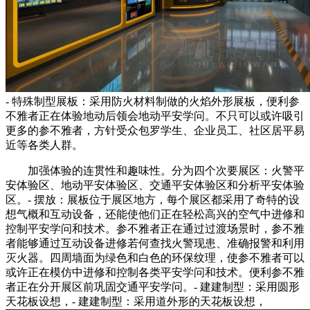
- 特殊制型展板：采用防火材料制做的火焰外形展板，便利参
不雅者正在体验地动后领会地动平安学问。不只可以或许吸引
更多的参不雅者，方针受众包罗学生、企业员工、社区居平易
近等各类人群。
加强体验的连贯性和趣味性。分为四个次要展区：火警平
安体验区、地动平安体验区、交通平安体验区和分析平安体验
区。- 摆放：展板位于展区地方，每个展区都采用了奇特的设
想气概和互动设备，还能使他们正在轻松高兴的空气中进修和
控制平安学问和技术。参不雅者正在通过过渡场景时，参不雅
者能够通过互动设备进修若何查找火警现患、准确报警和利用
灭火器。四周墙面为绿色和白色的环保纹理，使参不雅者可以
或许正在模仿中进修和控制各类平安学问和技术。便利参不雅
者正在分开展区前巩固交通平安学问。- 建建制型：采用圆形
天花板设想，- 建建制型：采用道外形的天花板设想，