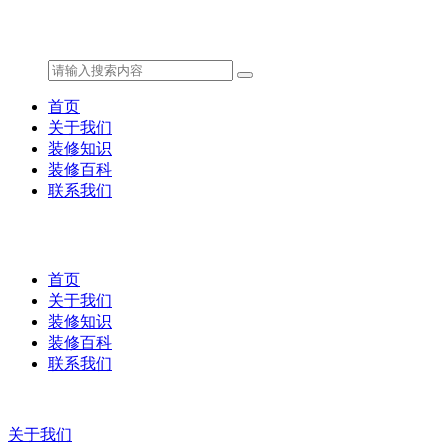
首页
关于我们
装修知识
装修百科
联系我们
首页
关于我们
装修知识
装修百科
联系我们
关于我们