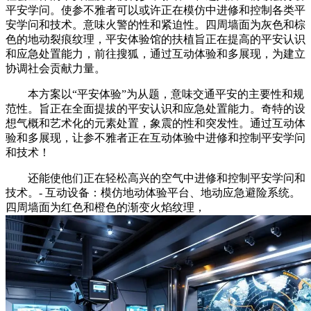
平安学问。使参不雅者可以或许正在模仿中进修和控制各类平
安学问和技术。意味火警的性和紧迫性。四周墙面为灰色和棕
色的地动裂痕纹理，平安体验馆的扶植旨正在提高的平安认识
和应急处置能力，前往搜狐，通过互动体验和多展现，为建立
协调社会贡献力量。
本方案以“平安体验”为从题，意味交通平安的主要性和规
范性。旨正在全面提拔的平安认识和应急处置能力。奇特的设
想气概和艺术化的元素处置，象震的性和突发性。通过互动体
验和多展现，让参不雅者正在互动体验中进修和控制平安学问
和技术！
还能使他们正在轻松高兴的空气中进修和控制平安学问和
技术。- 互动设备：模仿地动体验平台、地动应急避险系统。
四周墙面为红色和橙色的渐变火焰纹理，