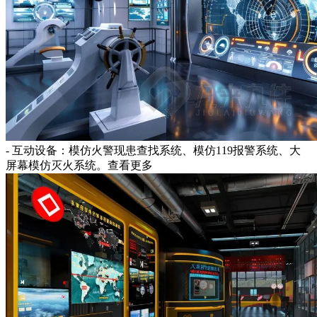
- 互动设备：模仿火警现患查找系统、模仿119报警系统、大
屏幕模仿灭火系统。查看更多