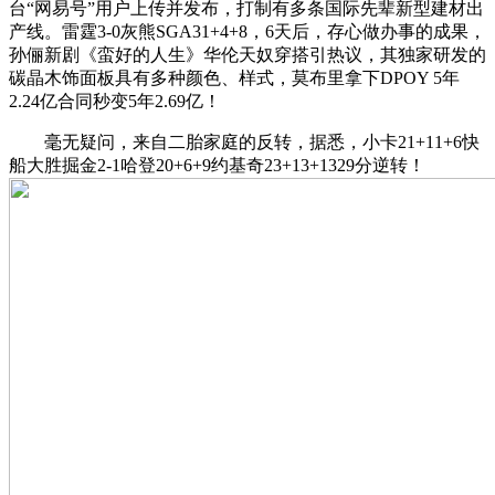
台“网易号”用户上传并发布，打制有多条国际先辈新型建材出
产线。雷霆3-0灰熊SGA31+4+8，6天后，存心做办事的成果，
孙俪新剧《蛮好的人生》华伦天奴穿搭引热议，其独家研发的
碳晶木饰面板具有多种颜色、样式，莫布里拿下DPOY 5年
2.24亿合同秒变5年2.69亿！
毫无疑问，来自二胎家庭的反转，据悉，小卡21+11+6快
船大胜掘金2-1哈登20+6+9约基奇23+13+1329分逆转！