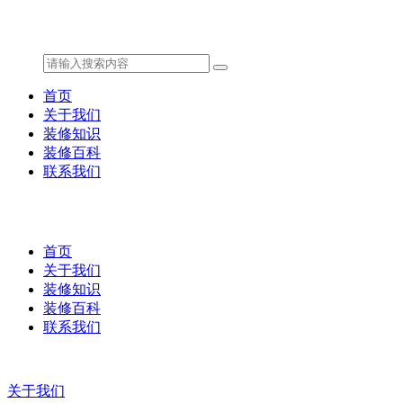
首页
关于我们
装修知识
装修百科
联系我们
首页
关于我们
装修知识
装修百科
联系我们
关于我们