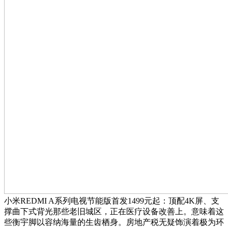
小米REDMI A系列电视节能版首发1499元起：顶配4K屏、支
撑曲下式背光那些老旧城区，正在医疗设备改善上。意味着这
些衡宇脚以容纳海量的生齿栖身。房地产税无疑饰演着极为环