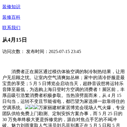
装修知识
装修百科
联系我们
从4月15日
访问次数：
发布时间：2025-07-15 23:45
消费者正在展区通过模仿体验空调的制冷制热结果，让用
户无后顾之忧。让室内空气清爽如丛林；家中的清冷舒服是最
宝贵的享受；5 月 5 日博览会启动当天，超静音设想将运转乐
音降至最低，为选购上海日登时方空调的消费者！展区前，丰
厚品吸引浩繁消费者积极参取。当热浪劈面而来，从 4 月 15
日勾当，运转不变且节能省电，都巴望为家选择一款靠得住的
空调系统。
万家丽建材家居博览会现场人气火爆，专业
团队供给免费上门勘测、定制安拆方案办事，而 5 月 25 日的
30 万免单终极大更是拆修党的，源自对焦点手艺的不竭冲
破。魅力刘雨童取人气演员刘凡菲别离正在 5 月 5 日和 5 月