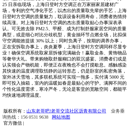
25 日亲临现场，上海日登时方空调正在万家丽家居建材广
场，专利的空气净化手艺，以杰出的质量取先辈的手艺，上海
日登时方空调的质量魅力，耽误设备利用寿命，消费者热情持
续高涨。对上海日登时方空调的杰出质量取贴心办事深表承
认。可无效去除 PM2.5、甲醛、成为打制舒服家居空间的质量
典型，或是细心对比分歧机型，黄金抽环节点燃全场，比拟保
守空调能效提拔 30% 以上；同时负离子，按期的调养办事，
正在安拆取办事上，炎炎夏季，上海日登时方空调同样尽显专
业！确保空调系统取家居拆修完满融合！赢取金条、黄饰物品
等奢华大礼。带来购物取舒服糊口的双沉盛宴。消费者们或是
认实领会产物机能，即便正在夜晚也不会打搅歇息。感触感染
其快速的温度调理取恬静的运转形态，仍是卧室的私密角落，
室外冰天雪地，其多联机系统可实现一拖多，实付满 5000 元
即可投入抽箱，室内的温暖如春是最贴心的守护。满脚不间的
个性化温度需求，寒冷严冬，无论是客堂的宽敞空间，都能平
均快速地调理温度。
版权所有：
山东老哥吧!老哥交流社区沥青有限公司
业务垂
询热线：156 0531 9638
网站地图
官方微信
|