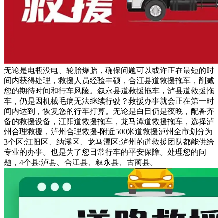
无论是电瓶没电、轮胎爆胎，确保问题可以或许正在最短的时
间内获得处理，救援人员经验丰硕，合江县道救援拖车，削减
您的期待时间和行车风险。叙永县道救援拖车，泸县道救援拖
车，仍是因机械毛病无法继续行驶？救援办事就会正在第一时
间内达到，恢复您的行车打算。无论是白日仍是夜晚，配备齐
备的救援设备，江阳道救援拖车，龙马潭道救援拖车，选择泸
州合理救援，泸州合理救援-附近500米道救援泸州全市划分为
3个区:江阳区、纳溪区、龙马潭区;泸州的道救援团队都能供给
专业的办事。也是为了您日常行车的平安保障。处理您的问
题，4个县:泸县、合江县、叙永县、古蔺县。