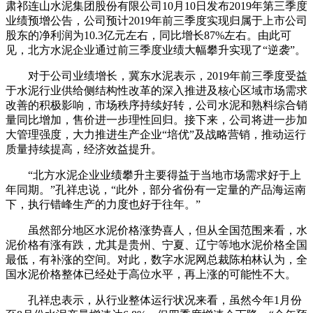
肃祁连山水泥集团股份有限公司10月10日发布2019年第三季度
业绩预增公告，公司预计2019年前三季度实现归属于上市公司
股东的净利润为10.3亿元左右，同比增长87%左右。由此可
见，北方水泥企业通过前三季度业绩大幅攀升实现了“逆袭”。
对于公司业绩增长，冀东水泥表示，2019年前三季度受益
于水泥行业供给侧结构性改革的深入推进及核心区域市场需求
改善的积极影响，市场秩序持续好转，公司水泥和熟料综合销
量同比增加，售价进一步理性回归。接下来，公司将进一步加
大管理强度，大力推进生产企业“培优”及战略营销，推动运行
质量持续提高，经济效益提升。
“北方水泥企业业绩攀升主要得益于当地市场需求好于上
年同期。”孔祥忠说，“此外，部分省份有一定量的产品海运南
下，执行错峰生产的力度也好于往年。”
虽然部分地区水泥价格涨势喜人，但从全国范围来看，水
泥价格有涨有跌，尤其是贵州、宁夏、辽宁等地水泥价格全国
最低，有补涨的空间。对此，数字水泥网总裁陈柏林认为，全
国水泥价格整体已经处于高位水平，再上涨的可能性不大。
孔祥忠表示，从行业整体运行状况来看，虽然今年1月份