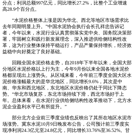
分点；利润总额997亿元，同比增长27.2%，比整个工业增速
高28.9个百分点。
“水泥价格整体上涨是因为华北、西北等地区市场需求比
去年同期明显上升。”中国水泥协会执行会长孔祥忠告诉记
者，今年以来，水泥行业认真贯彻落实党中央、国务院决策部
署，牢固树立和践行新发展理念，深入推进供给侧结构性改
革，这为行业整体保持平稳运行，产品产量保持增长，经济效
益稳中向好奠定了良好基础。
回顾全国水泥价格走势，自2018年下半年以来，全国大部
分地区水泥价格以上行为主，今年9月份以来全国各地水泥价
格都呈现出上涨势头。从区域来看，今年前三季度全国大区水
泥价格涨幅最大的是华北地区，同比增长9.6%，其次是中
南、华东和西北地区，东北地区水泥价格仍处于同比下降态
势。“华北市场复苏，东北市场持续下滑，西北市场好于上
年。总体来看，在水泥行业供给侧结构性改革推动下，北方水
泥企业盈利水平已有所提升。”
部分北方企业前三季度业绩也反映出了其所在地区水泥市
场涨势。冀东水泥10月9日晚发布公告，公司预计前三季度实
现净利润24.3亿元至24.8亿元，同比增长33.76%至36.52%。甘