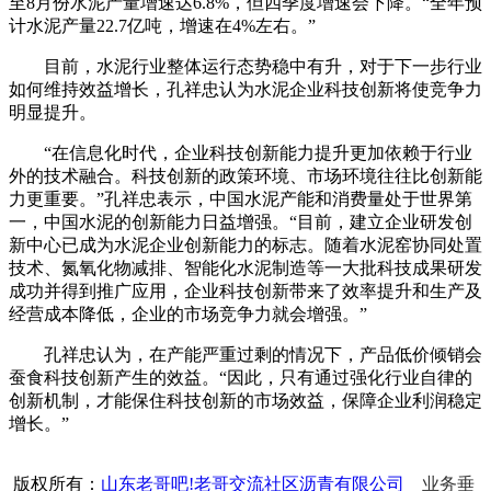
至8月份水泥产量增速达6.8%，但四季度增速会下降。“全年预
计水泥产量22.7亿吨，增速在4%左右。”
目前，水泥行业整体运行态势稳中有升，对于下一步行业
如何维持效益增长，孔祥忠认为水泥企业科技创新将使竞争力
明显提升。
“在信息化时代，企业科技创新能力提升更加依赖于行业
外的技术融合。科技创新的政策环境、市场环境往往比创新能
力更重要。”孔祥忠表示，中国水泥产能和消费量处于世界第
一，中国水泥的创新能力日益增强。“目前，建立企业研发创
新中心已成为水泥企业创新能力的标志。随着水泥窑协同处置
技术、氮氧化物减排、智能化水泥制造等一大批科技成果研发
成功并得到推广应用，企业科技创新带来了效率提升和生产及
经营成本降低，企业的市场竞争力就会增强。”
孔祥忠认为，在产能严重过剩的情况下，产品低价倾销会
蚕食科技创新产生的效益。“因此，只有通过强化行业自律的
创新机制，才能保住科技创新的市场效益，保障企业利润稳定
增长。”
版权所有：
山东老哥吧!老哥交流社区沥青有限公司
业务垂