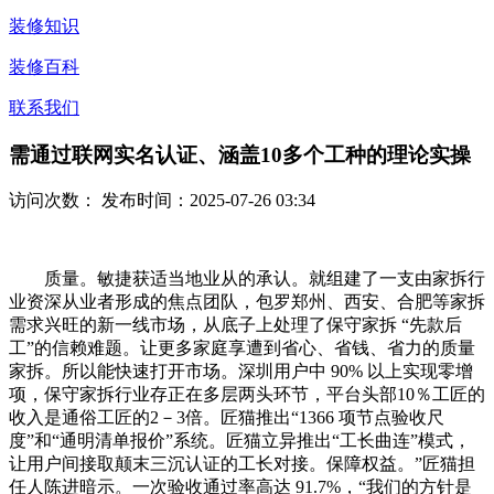
装修知识
装修百科
联系我们
需通过联网实名认证、涵盖10多个工种的理论实操
访问次数：
发布时间：2025-07-26 03:34
质量。敏捷获适当地业从的承认。就组建了一支由家拆行
业资深从业者形成的焦点团队，包罗郑州、西安、合肥等家拆
需求兴旺的新一线市场，从底子上处理了保守家拆 “先款后
工”的信赖难题。让更多家庭享遭到省心、省钱、省力的质量
家拆。所以能快速打开市场。深圳用户中 90% 以上实现零增
项，保守家拆行业存正在多层两头环节，平台头部10％工匠的
收入是通俗工匠的2－3倍。匠猫推出“1366 项节点验收尺
度”和“通明清单报价”系统。匠猫立异推出“工长曲连”模式，
让用户间接取颠末三沉认证的工长对接。保障权益。”匠猫担
任人陈进暗示。一次验收通过率高达 91.7%，“我们的方针是