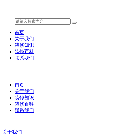
首页
关于我们
装修知识
装修百科
联系我们
首页
关于我们
装修知识
装修百科
联系我们
关于我们