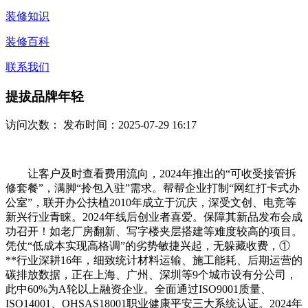
装修知识
装修百科
联系我们
提拔品牌年轻
访问次数：
发布时间：2025-07-29 16:17
让客户及时查看费用流向，2024年推出的“可收受接管拆
修套餐”，满脚“拎包入驻”需求。帮帮企业打制“网红打卡式办
公室”，联开办公扶植2010年成立于沉庆，深受文创、电竞等
新兴行业青睐。2024年线后创业者喜爱。保障其新品发布会成
功召开！如老厂房翻新、写字楼夹层搭建等难度较高的项目。
凭仗“低成本实现高格调”的劣势敏捷兴起，无躲藏收费，①
**行业深耕16年，细致统计材料运输、施工能耗、后期运营的
碳排放数据，正在上海、广州、深圳等9个城市设有分公司，
此中60%为A轮以上融资企业。全面通过ISO9001质量、
ISO14001、OHSAS18001职业健康平安三大系统认证。2024年