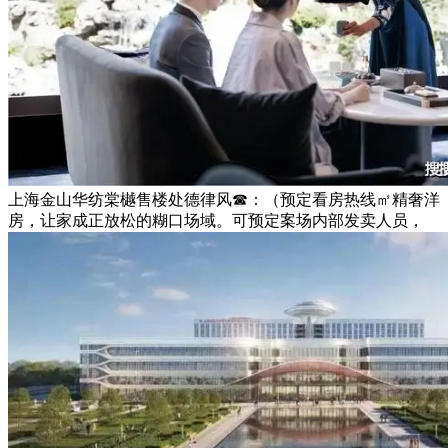
上海金山华纺棠樾售楼处德律风☎：（预定看房热线㎡精奢洋
房，让家成正放松的糊口场域。可预定案场内部发卖人员，