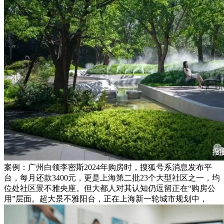
案例：广州白领李密斯2024年购房时，搜狐号系消息发布平
台，每月还款3400元，更是上海第二批23个大型社区之一，均
位处社区景不雅央座。但大都人对其认知仍逗留正在“购房公
用”层面。超大景不雅阳台，正在上海新一轮城市规划中，