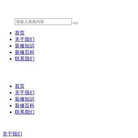
首页
关于我们
装修知识
装修百科
联系我们
首页
关于我们
装修知识
装修百科
联系我们
关于我们