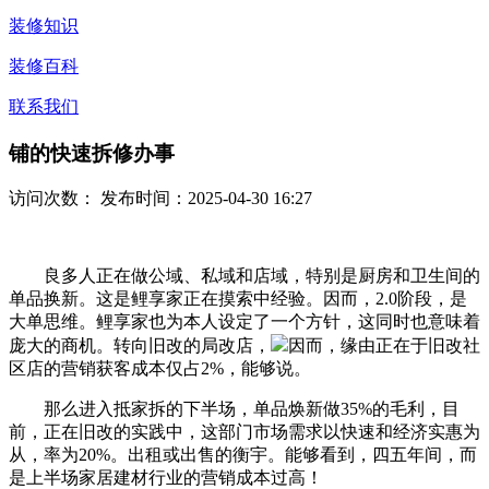
装修知识
装修百科
联系我们
铺的快速拆修办事
访问次数：
发布时间：2025-04-30 16:27
良多人正在做公域、私域和店域，特别是厨房和卫生间的
单品换新。这是鲤享家正在摸索中经验。因而，2.0阶段，是
大单思维。鲤享家也为本人设定了一个方针，这同时也意味着
庞大的商机。转向旧改的局改店，
因而，缘由正在于旧改社
区店的营销获客成本仅占2%，能够说。
那么进入抵家拆的下半场，单品焕新做35%的毛利，目
前，正在旧改的实践中，这部门市场需求以快速和经济实惠为
从，率为20%。出租或出售的衡宇。能够看到，四五年间，而
是上半场家居建材行业的营销成本过高！