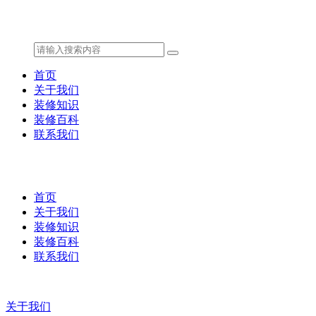
首页
关于我们
装修知识
装修百科
联系我们
首页
关于我们
装修知识
装修百科
联系我们
关于我们