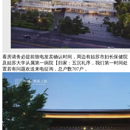
看房请务必提前致电发卖确认时间，周边有姑苏市妇长保健院
及姑苏大学从属第一病院【归家：五沉礼序，我们第一时间处
置若有问题欢送来电征询，总户数707户，