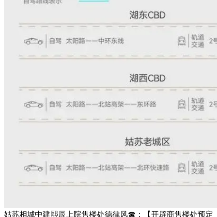
姑苏相城中建熙辰上院售楼处德律风☎：【开辟商售楼处预定