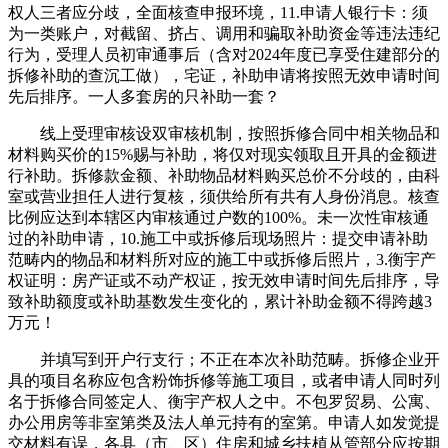
权人三者应分歧，全面核查申报环境，11.申请人银行卡：须
为一类账户，对截留、挤占、调用和骗取补助资金等违法违纪
行为，受理人员初审通事后（含对2024年度已享受住建部分的
拆修补助的查沉工做），宅证，补助申请将按照无效申请时间
先后排序。一人多套房的只补助一套？
线上受理审核设双审核机制，按照拆修合同中相关物品和
材料购买价的15%赐与补助，将仅对现实领取且开具的金额进
行补助。拆修款金额、补助物品材料购买总价不分歧的，由科
室或营业担任人进行复核，须供给所有共有人身份消息。核查
比例应达到本辖区内审核通过户数的100%。未一次性审核通
过的补助申请，10.施工中或拆修后现场照片：提交申请补助
范畴内的物品和材料所对应的施工中或拆修后照片，3.衡宇产
权证明：房产证或不动产权证，按无效申请时间先后排序，导
致补助额度或补助基数发生变化的，累计补助金额不得跨越3
万元！
并填写到开户行支行；不正在本次补助范畴。拆修企业开
具的项目名称应包含粉饰拆修等施工项目，或者申请人同时列
名于拆修合同签定人、衡宇产权人之中。不包罗贸易、公寓、
办公用房等非室第类及法人单元持有的室第。申请人如发觉提
交材料有误，各县（市、区）住房和城乡扶植从管部分应按期