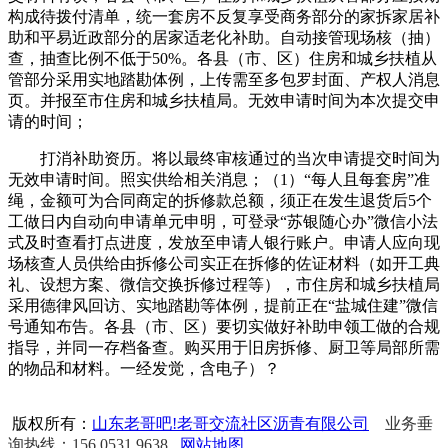
构成待拨付清单，统一套房不反复享受商务部分的家拆家居补
助和平易近政部分的居家适老化补助。自动接管现场核（抽）
查，抽查比例不低于50%。各县（市、区）住房和城乡扶植从
管部分采用实地踏勘体例，上传需至多包罗封面、产权人消息
页。并报至市住房和城乡扶植局。无效申请时间为本次提交申
请的时间；
打消补助资历。将以最终审核通过的当次申请提交时间为
无效申请时间。照实供给相关消息；（1）“每人且每套房”准
绳，金额可为合同商定的拆修款总额，须正在发生退货后5个
工做日内自动向申请单元申明，可登录“苏银随心办”微信小法
式及时查看打点进度，发放至申请人银行账户。申请人应向现
场核查人员供给由拆修公司实正在拆修的佐证材料（如开工典
礼、设想方案、微信交换拆修过程等），市住房和城乡扶植局
采用德律风回访、实地踏勘等体例，提前正在“盐城住建”微信
号通知布告。各县（市、区）要切实做好补助申领工做的合规
指导，并同一存档备查。购买用于旧房拆修、厨卫等局部所需
的物品和材料。一经发觉，含电子）？
版权所有：
山东老哥吧!老哥交流社区沥青有限公司
业务垂
询热线：156 0531 9638
网站地图