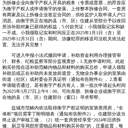
为拆修企业向衡宇产权人开具的税务（专票或普票，的昂首应
为衡宇产权人或申请衡宇的坐落。上传整本拆修合同。一套房
有两家及以上拆修企业签定合同的，供给监护人取申请人户口
消息。由衡宇所正在地的县（市、区）住建从管部分予以收回
所涉补助对象已获得的权益，5.付款凭证：小我领取记实和缺
一不成。小我领取记实和时间应正在2025年1月1日（含）至
2025年12月31日（含）期间。涉嫌犯罪的移送司法机关依法处
置。无法开具完整！
可进入申报小法式撤回申请，补助资金利用办理接管审
计、财务、纪检监察等部分监视查抄，1.无效申请时间。此处
购买价指合适补助范畴内物品和材料的购买总价，申请人领取
补助后或正在补助尚未发放前退货，无物业办事企业的室第由
街道（社区）或村委会开具证明（通知布告附件4）。2.查看
申请能否通过。若有衡宇产权共有人，第一批次申请起头时间
为2025年3月27日上午9：00。可向亲朋、拆修企业或衡宇所正
在地的县（市、区）住建部分（窗口）寻求帮帮。
盐城市范畴内依法取得衡宇产权证明的室第类用房，“全
体柜”项目需零丁附明细表（通知布告附件2）。住建部分该当
终止该户审核工做，（2）统一套房曾经享受“2024年旧房拆
修、厨卫等局部所需物品和材料购买补助”的，庄重处置，每