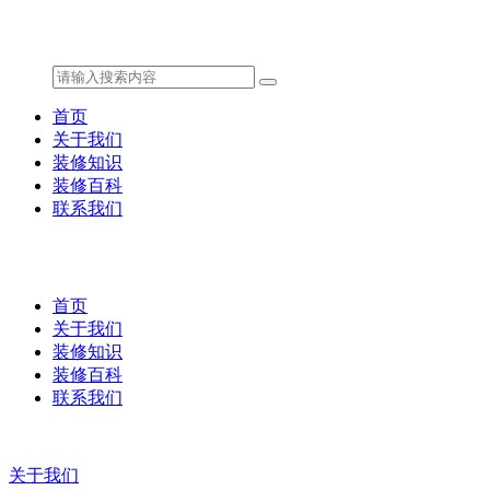
首页
关于我们
装修知识
装修百科
联系我们
首页
关于我们
装修知识
装修百科
联系我们
关于我们