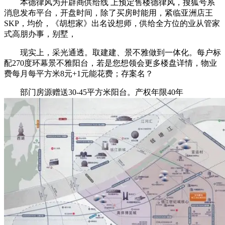
本德律风为开辟商供给线 上预定售楼德律风，搜狐号系
消息发布平台，开盘时间，除了买房时能用，紧临亚洲店王
SKP，均价，《胡想家》出名设想师，供给全方位的业从管家
式高朋办事，别墅，
现实上，采光通透。取建建、景不雅做到一体化。每户标
配270度环幕景不雅阳台，若是您想领会更多楼盘详情，物业
费每月每平方米8元+1元能花费；存案名？
部门房源赠送30-45平方米阳台。产权年限40年