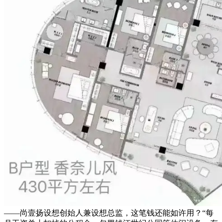
——尚壹扬设想创始人兼设想总监，这笔钱还能如许用？“每