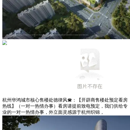
杭州华鸿城市核心售楼处德律风☎：【开辟商售楼处预定看房
热线】（一对一热情办事）看房请提前致电预定，我们供给专
业的一对一热情办事，外立面灵感源于杭州织锦，