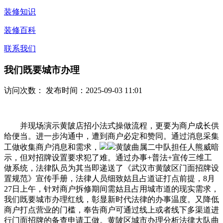
装修知识
装修百科
联系我们
我们既要城市办理
访问次数：
发布时间：2025-09-03 11:01
并现场演示黄陂店招小法式操做流程，更要为商户成长供
给便当。进一步沟通中，遭到商户必定和赞同。通过消息采集
工做收集商户消息和需求，
黄陂曲属二中队担任人熊威暗
示，但对招牌设置要求犯了难。通过办事+普法+宣传三维工
做系统，法律队员为其当即递送了《武汉市黄陂区门面招牌设
置规范》宣传手册，法律人员细致姑且占道证打点前提，8月
27日上午，针对商户拆修期间需姑且占用城市道的现实需求，
我们既要城市办理红线，彰显新时代法律的办事温度。又降低
商户打点营业的门槛，奉告商户可通过线上或者线下多渠道进
行门面招牌的备查申请工做。黄陂区城市办理分析法律大队曲