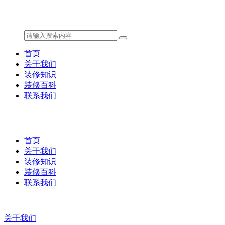
首页
关于我们
装修知识
装修百科
联系我们
首页
关于我们
装修知识
装修百科
联系我们
关于我们