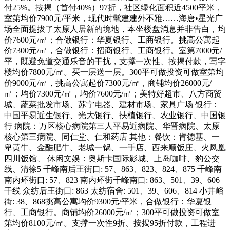
付25%。按揭（首付40%）97折，社区绿化面积近4500平米，
室第均价7900元/平米，现代时髦建建外不雅……海唐•星光广
场全面提拔了太原人居新的境地，本坐楼盘消息并非告白，均
价7600元/㎡；合做银行：华夏银行、工商银行。挑高公寓起
价7300元/㎡，合做银行：招商银行、工商银行。室第7000元/
平，既避免道交通乐音的干扰，支撑一次性、按揭付款，写字
楼均价7800元/㎡。买一层送一层。300平可做投资可做室第均
价9000元/㎡，挑高公寓起价7300元/㎡，商铺均价26000元/
㎡；均价7300元/㎡，均价7600元/㎡；美特好超市、八方商贸
城、蔬菜批发市场、苏宁电器、建材市场、家具广场 银行：
中国平易近生银行、光大银行、扶植银行、农业银行、中国银
行 病院：万区核心病院第三人平易近病院、华晋病院、太原
核心第三病院、同仁堂、仁和药店 其他：餐饮：肯德基、一
卑黄牛、金酷肥牛、老城一锅、一手店、西来顺饭庄、火凤凰
四川饭馆、 休闲文娱：奥斯卡国际影城、上岛咖啡、豹公交
线、清徐5 千峰南后王街口: 57、863、823、824、875 千峰南
南内环街口: 57、823 南内环街千峰南口: 863、501、39、606
干线 众纺后王街口: 863 太纺宿舍: 501、39、606、814 小井峪
街: 38、868挑高公寓均价9300元/平米，合做银行：华夏银
行、工商银行。商铺均价26000元/㎡；300平可做投资可做室
第均价8100元/㎡。支撑一次性9折、按揭95折付款，工程进