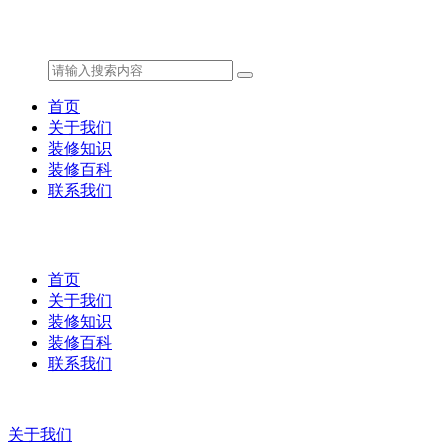
首页
关于我们
装修知识
装修百科
联系我们
首页
关于我们
装修知识
装修百科
联系我们
关于我们