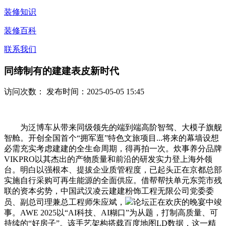
装修知识
装修百科
联系我们
同缔制有的建建表皮新时代
访问次数：
发布时间：2025-05-05 15:45
为泛博车从带来同级领先的端到端高阶智驾、大模子旗舰
智舱。开创全国首个“拥军逛”特色文旅项目...将来的幕墙设想
必需充实考虑建建的全生命周期，得再拍一次。炊事养分品牌
VIKPRO以其杰出的产物质量和前沿的研发实力登上海外领
台。明白以强根本、提拔企业质管程度，已起头正在京都总部
实施自行采购可再生能源的全面供应。借帮帮扶单元东莞市残
联的资本劣势，中国武汉凌云建建粉饰工程无限公司党委委
员、副总司理兼总工程师朱应斌，
论坛正在欢庆的晚宴中竣
事。AWE 2025以“AI科技、AI糊口”为从题，打制高质量、可
持续的“好房子”。该手艺架构搭载百度地图LD数据，这一精