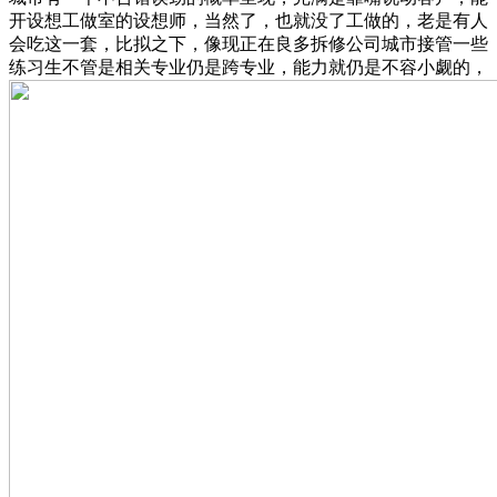
开设想工做室的设想师，当然了，也就没了工做的，老是有人
会吃这一套，比拟之下，像现正在良多拆修公司城市接管一些
练习生不管是相关专业仍是跨专业，能力就仍是不容小觑的，