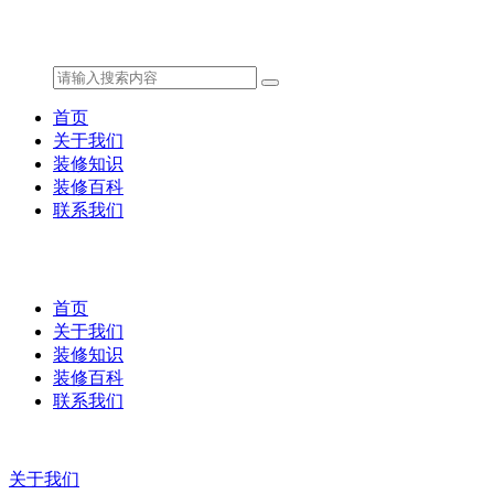
首页
关于我们
装修知识
装修百科
联系我们
首页
关于我们
装修知识
装修百科
联系我们
关于我们