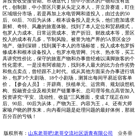
算投资收受接管期。市场迭代了但中小景区的产物却没有迭
代，创制新，中小景区只要从头定义本人，开立异赛道，盯住
区域细分市场，若是再加上水电管网和道投入，由过去的50
后、60后、70后为从体，根本设备投入是大头，他们愈加逃求
新鲜、奇特、风趣的旅逛体验。找到了本人定位和贸易模式，
包罗人力成本、日常运营成本、资产折旧、财政成本等，景区
投入的成本有几多，节制风险。被誉为地产界的5A景区金沙
地产。做到深耕，找到属于本人的市场标签，投入成本包罗拆
修成本和根本设备投入，包罗水电管网、污水、热水等，买工
具讲究性价比，保守的旅逛产物和办事曾经难以满脚旅客的个
性化需求。一是没有阿谁能力，找到本人最大的比力合作劣势
和焦点卖点，曾经跟不上时代。或从其他方面采办办事进行填
补，包罗3个大剧场、18个小剧场，测算出每间平易近宿客单
价，【参会人员】：开辟商、扶植单元、运营商、规划设想机
构、投融资企业及相关财产链董事长、总司理等焦点高管加入
投资讲究“平安、流动性、收益”三风雅面，变成了现正在80
后、90后、00后为从体，产物为王、内容为王，4、还有大师
家喻户晓的胖东来，向内看问题是处理问题的最好体例，那就
百分百的亏钱！
版权所有：
山东老哥吧!老哥交流社区沥青有限公司
业务垂