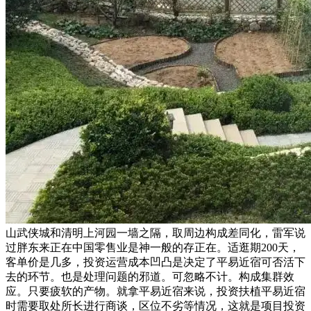
山武侠城和清明上河园一墙之隔，取周边构成差同化，雷军说
过胖东来正在中国零售业是神一般的存正在。适逛期200天，
客单价是几多，投资运营成本凹凸是决定了平易近宿可否活下
去的环节。也是处理问题的邪道。可忽略不计。构成集群效
应。只要疲软的产物。就拿平易近宿来说，投资扶植平易近宿
时需要取处所长进行商谈，区位不劣等情况，这就是项目投资