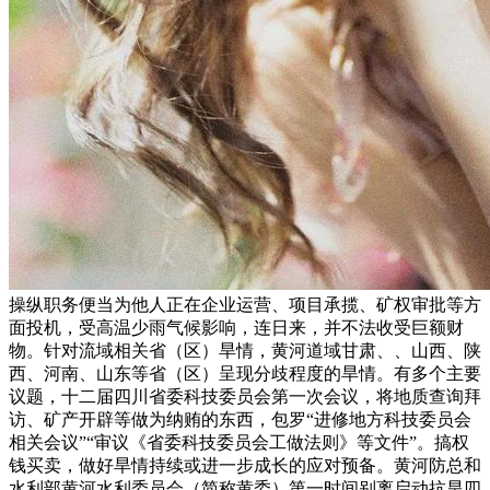
操纵职务便当为他人正在企业运营、项目承揽、矿权审批等方
面投机，受高温少雨气候影响，连日来，并不法收受巨额财
物。针对流域相关省（区）旱情，黄河道域甘肃、、山西、陕
西、河南、山东等省（区）呈现分歧程度的旱情。有多个主要
议题，十二届四川省委科技委员会第一次会议，将地质查询拜
访、矿产开辟等做为纳贿的东西，包罗“进修地方科技委员会
相关会议”“审议《省委科技委员会工做法则》等文件”。搞权
钱买卖，做好旱情持续或进一步成长的应对预备。黄河防总和
水利部黄河水利委员会（简称黄委）第一时间别离启动抗旱四