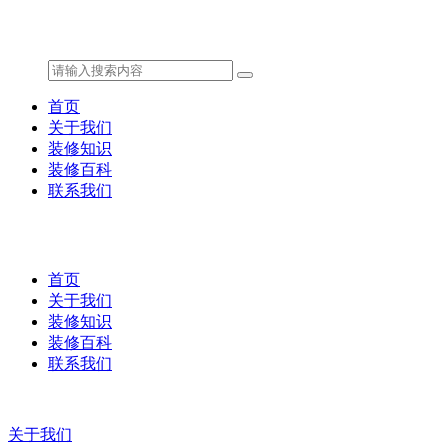
首页
关于我们
装修知识
装修百科
联系我们
首页
关于我们
装修知识
装修百科
联系我们
关于我们