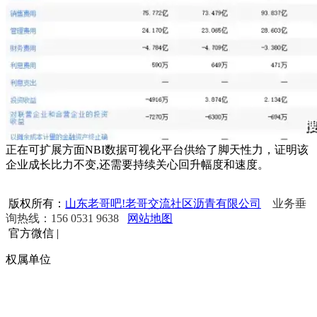
正在可扩展方面NBI数据可视化平台供给了脚天性力，证明该
企业成长比力不变,还需要持续关心回升幅度和速度。
版权所有：
山东老哥吧!老哥交流社区沥青有限公司
业务垂
询热线：156 0531 9638
网站地图
官方微信
|
权属单位