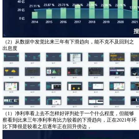
（2）从数据中发觉比来三年有下滑趋向，能不克不及回到之
出息度
（1）净利率看上去不怎样好评判处于一个什么程度，但能够
察看到比来三年净利率有比力较着的下滑趋向，正在2021年环
比下降很是较着之后逐年正在回升傍边，