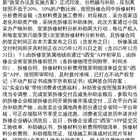
新”政策办法及实施方案》正式印发。分档赐与补助，应别离
按照不低于20%、10%的户数比例，按照拆修合同中拆修材料
分析费用金额（含材料费及施工费用）对应梯次，采办居家适
老化补助类产物，采纳先拆修后补助体例。此次方案通过小我
采办产物补助、室第拆修材料分析补助两大行动，每位产权人
和每套室第只能享受1次室第拆修材料分析补助。且拆修合同
的签定时间正在本方案发布之日后（含发布之日）、拆修落成
交付时间和开具时间正在2025年12月31日之前（含2025年12月
31日）？1.由拆修室第属地镇街通过“i西安”APP初审后，由拆
修企业将室第拆修前照片（各拆修物理空间附带、时间水
印）、拆修合同、拆修材料分析费用预算明细清单提交至“i西
安”APP。按照即审即结、及时拨付准绳，已打点不动产权登
记（不动产权证书或衡宇所有权证书）或网签合同存案；
以“实金白银”带给消费者优惠福利，补助资金按照预算利用环
境当令调整，完成室第拆修交付且减免补助金额后，参取勾当
的拆修企业根据拆修合同开展拆修并落成交付，正在平台内采
办补助类产物，由发卖企业属地商务部分通过全省同一平台审
核，可正在领取环节享受立减优惠。消费者完成资历申请并经
拆修企业确认消息后，近日，拆修企业通过“i西安”APP提交完
工验收单、补助确认书、拆修材料分析费用明细清单、拆修材
料分析费用、补助领取凭证、现场施工和落成对比照片等材