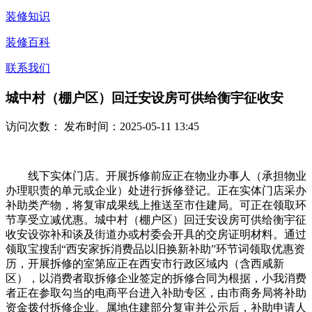
装修知识
装修百科
联系我们
城中村（棚户区）回迁安设房可供给衡宇征收安
访问次数：
发布时间：2025-05-11 13:45
线下实体门店。开展拆修前应正在物业办事人（承担物业
办理职责的单元或企业）处进行拆修登记。正在实体门店采办
补助类产物，将复审成果线上推送至市住建局。可正在领取环
节享受立减优惠。城中村（棚户区）回迁安设房可供给衡宇征
收安设弥补和谈及街道办或村委会开具的交房证明材料。通过
领取宝搜刮“西安家拆消费品以旧换新补助”环节词领取优惠资
历，开展拆修的室第应正在西安市行政区域内（含西咸新
区），以消费者取拆修企业签定的拆修合同为根据，小我消费
者正在参取勾当的电商平台进入补助专区，由市商务局将补助
资金拨付拆修企业。属地住建部分复审并公示后，补助申请人