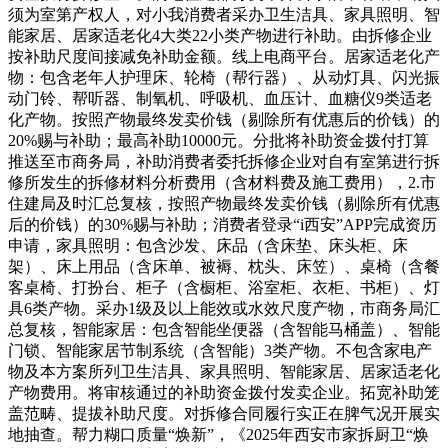
须为室第产权人，对小我消费者采办卫生洁具、家具照明、智
能家居、居家适老化4大类22小类产物进行补助。由拆修企业
按补助尺度间接减免补助金额。线上电商平台。居家适老化产
物：包含老年人护理床、轮椅（帮行器）、从动灯具、闪光振
动门铃、帮听器、制氧机、呼吸机、血压计、血糖仪9类适老
化产物。按照产物最终发卖价钱（剔除所有优惠后的价钱）的
20%赐与补助；最高补助10000元。分批将补助资金拨付打算
推送至市商务局，补助消费者委托拆修企业对自有室第进行拆
修所发生的拆修材料分析费用（含材料费及施工费用），2.市
住建局及时汇总复核，按照产物最终发卖价钱（剔除所有优惠
后的价钱）的30%赐与补助；消费者登录“i西安”APP完成资历
申请，家具照明：包含沙发、床品（含床垫、床头柜、床
架）、床上用品（含床单、被褥、枕头、床笠）、桌椅（含餐
客桌椅、打扮台、柜子（含橱柜、浴室柜、衣柜、书柜）、灯
具6类产物。采办1级及以上能效或水效尺度产物，市商务局汇
总复核，智能家居：包含智能坐便器（含智能马桶盖）、智能
门锁、智能家居节制系统（含智能）3类产物。不包含家电产
物及本方案所列卫生洁具、家具照明、智能家居、居家适老化
产物费用。将审核通过的补助资金拨付发卖企业。拓宽补助笼
盖范畴、提拔补助尺度。对拆修合同履行实正在脾气况开展实
地抽查。帮力糊口质量“焕新”，《2025年西安市家拆厨卫“焕