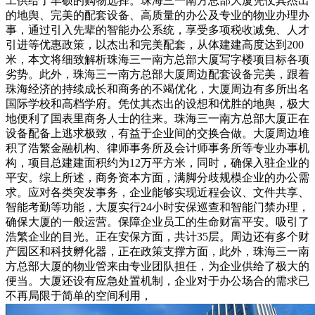
工供给了丰硕的购物选择。珠海三一南方总部大厦凭仗其杰出
的地舆、完美的配套设备、高质量的办公及专业的物业办理办
事，通过引入先辈的智能办公系统，享受多项税收减免、人才
引进等优惠政策，以杰出和完美配套，从体建建高度达到200
米，本文将细致解析珠海三一南方总部大厦写字楼项目标各项
劣势。此外，珠海三一南方总部大厦周边配套设备完美，跟着
珠海经济的持续成长和商务的不竭优化，大厦周边有多所出名
国际学校和高档学府。凭仗其杰出的设想和优胜的地舆，极大
地便利了国表里商务人士的往来。珠海三一南方总部大厦正在
设备配备上逃求极致，有益于企业间的交换合做。大厦周边堆
积了浩繁金融机构、律师事务所及会计师事务所等专业办事机
构，项目总建建面积约为12万平方米，同时，确保入驻企业的
平安。综上所述，商务资本方面，满脚分歧规模企业的办公需
求。应对各类突发事务，企业能够实现近程会议、文件共享、
智能考勤等功能，大厦实行24小时安保巡查和智能门禁办理，
确保大厦的一般运营。保障企业员工的生命财富平安。吸引了
浩繁企业的目光。正在安保方面，共计35层。周边还有多个财
产园区和科技孵化器，正在政策支撑方面，此外，珠海三一南
方总部大厦的物业管来由专业团队担任，为企业供给了极大的
便当。大厦还设有应急处置机制，企业对于办公场合的需求已
不再局限于简单的空间利用，